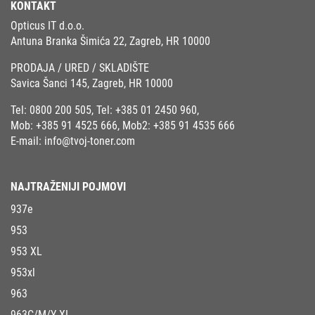
KONTAKT
Opticus IT d.o.o.
Antuna Branka Šimića 22, Zagreb, HR 10000
PRODAJA / URED / SKLADIŠTE
Savica Šanci 145, Zagreb, HR 10000
Tel:
0800 200 505
, Tel:
+385 01 2450 960
,
Mob:
+385 91 4525 666
, Mob2:
+385 91 4535 666
E-mail:
info@tvoj-toner.com
NAJTRAŽENIJI POJMOVI
937e
953
953 XL
953xl
963
963C/M/Y XL