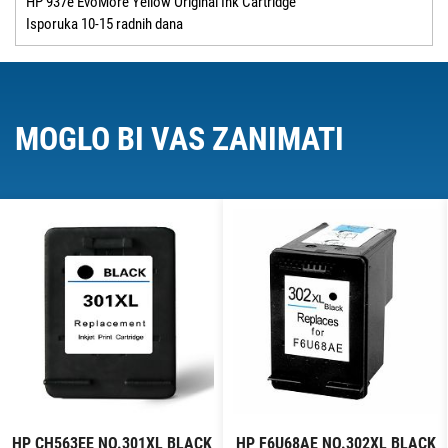
HP 937e EvoMore Yellow Original Ink Cartridge
Isporuka 10-15 radnih dana
MOGLO BI VAS ZANIMATI
HP CH563EE NO.301XL BLACK
HP F6U68AE NO.302XL BLACK