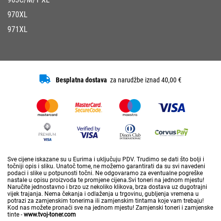
970XL
971XL
Besplatna dostava
za narudžbe iznad 40,00 €
Sve cijene iskazane su u Eurima i uključuju PDV. Trudimo se dati što bolji i
točniji opis i sliku. Unatoč tome, ne možemo garantirati da su svi navedeni
podaci i slike u potpunosti točni. Ne odgovaramo za eventualne pogreške
nastale u opisu proizvoda te promjene cijena.Svi toneri na jednom mjestu!
Naručite jednostavno i brzo uz nekoliko klikova, brza dostava uz dugotrajni
vijek trajanja. Nema čekanja i odlaženja u trgovinu, gubljenja vremena u
potrazi za zamjenskim tonerima ili zamjenskim tintama koje vam trebaju!
Kod nas možete pronaći sve na jednom mjestu! Zamjenski toneri i zamjenske
tinte -
www.tvoj-toner.com