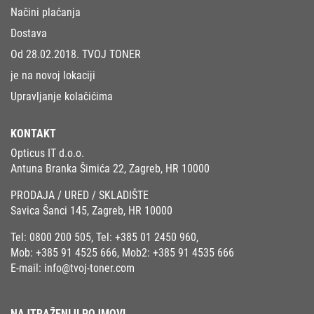
Načini plaćanja
Dostava
Od 28.02.2018. TVOJ TONER
je na novoj lokaciji
Upravljanje kolačićima
KONTAKT
Opticus IT d.o.o.
Antuna Branka Šimića 22, Zagreb, HR 10000
PRODAJA / URED / SKLADIŠTE
Savica Šanci 145, Zagreb, HR 10000
Tel:
0800 200 505
, Tel:
+385 01 2450 960
,
Mob:
+385 91 4525 666
, Mob2:
+385 91 4535 666
E-mail:
info@tvoj-toner.com
NAJTRAŽENIJI POJMOVI