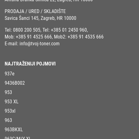
PRODAJA / URED / SKLADIŠTE
Savica Šanci 145, Zagreb, HR 10000
Tel:
0800 200 505
, Tel:
+385 01 2450 960
,
Mob:
+385 91 4525 666
, Mob2:
+385 91 4535 666
E-mail:
info@tvoj-toner.com
NAJTRAŽENIJI POJMOVI
937e
9436B002
953
953 XL
953xl
963
963BKXL
963C/M/Y XL