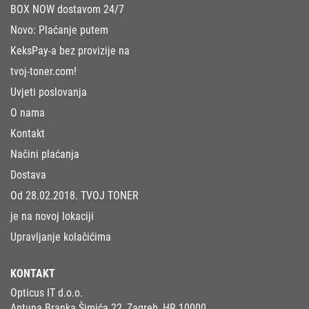
BOX NOW dostavom 24/7
Novo: Plaćanje putem
KeksPay-a bez provizije na
tvoj-toner.com!
Uvjeti poslovanja
O nama
Kontakt
Načini plaćanja
Dostava
Od 28.02.2018. TVOJ TONER
je na novoj lokaciji
Upravljanje kolačićima
KONTAKT
Opticus IT d.o.o.
Antuna Branka Šimića 22, Zagreb, HR 10000