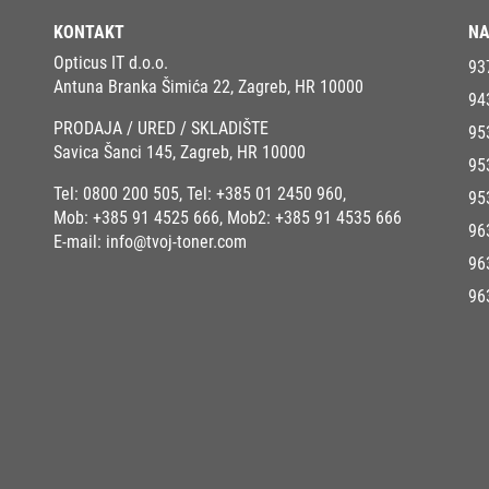
KONTAKT
NA
Opticus IT d.o.o.
93
Antuna Branka Šimića 22, Zagreb, HR 10000
94
PRODAJA / URED / SKLADIŠTE
95
Savica Šanci 145, Zagreb, HR 10000
95
Tel:
0800 200 505
, Tel:
+385 01 2450 960
,
95
Mob:
+385 91 4525 666
, Mob2:
+385 91 4535 666
96
E-mail:
info@tvoj-toner.com
96
96