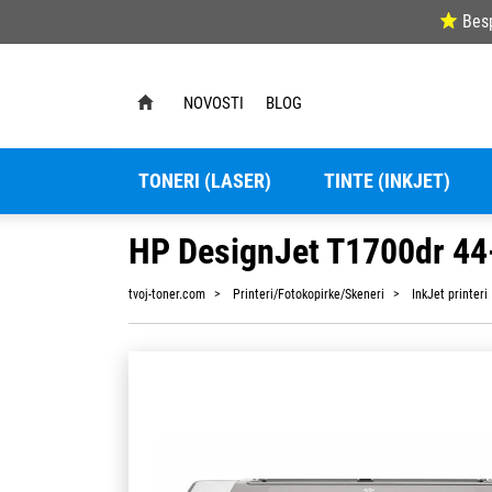
Bes
NOVOSTI
BLOG
TONERI (LASER)
TINTE (INKJET)
HP DesignJet T1700dr 44-
tvoj-toner.com
Printeri/Fotokopirke/Skeneri
InkJet printeri