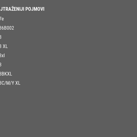
JTRAŽENIJI POJMOVI
7e
36B002
3
3 XL
3xl
3
3BKXL
3C/M/Y XL