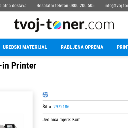
platna dostava
Besplatni telefon
0800 200 505
info@tvoj-to
UREDSKI MATERIJAL
RABLJENA OPREMA
PRIN
in Printer
Šifra:
2972186
Jedinica mjere:
Kom