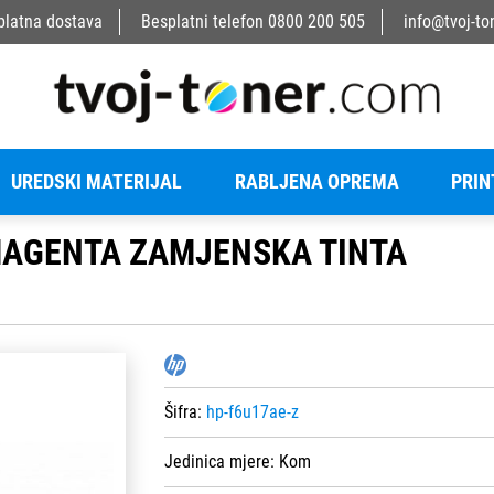
platna dostava
Besplatni telefon
0800 200 505
info@tvoj-to
UREDSKI MATERIJAL
RABLJENA OPREMA
PRIN
 MAGENTA ZAMJENSKA TINTA
Šifra:
hp-f6u17ae-z
Jedinica mjere:
Kom