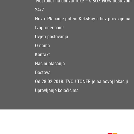
Tvoj toner na dohvat ruke – s BOX NOW dostavom
24/7
Novo: Plaćanje putem KeksPay-a bez provizije na
tvoj-toner.com!
Uvjeti poslovanja
O nama
Kontakt
Načini plaćanja
Dostava
Od 28.02.2018. TVOJ TONER je na novoj lokaciji
Upravljanje kolačićima