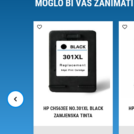
MOGLO BI VAS ZANIMATI
 XL TRI-
HP CH563EE NO.301XL BLACK
HP
 TINTA
ZAMJENSKA TINTA