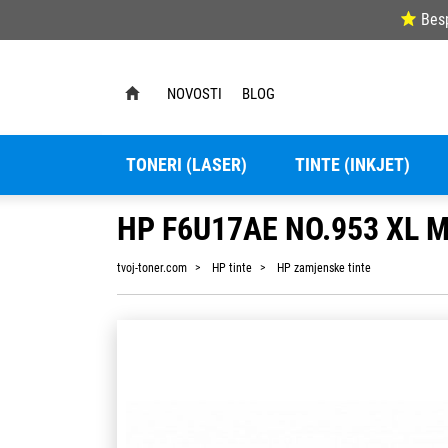
Bes
NOVOSTI
BLOG
TONERI (LASER)
TINTE (INKJET)
HP F6U17AE NO.953 XL
tvoj-toner.com
HP tinte
HP zamjenske tinte