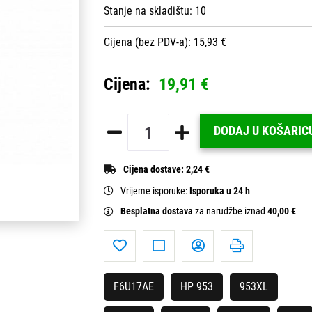
Stanje na skladištu:
10
Cijena (bez PDV-a): 15,93 €
Cijena:
19,91 €
DODAJ U KOŠARIC
Cijena dostave:
2,24 €
Vrijeme isporuke:
Isporuka u 24 h
Besplatna dostava
za narudžbe iznad
40,00 €
F6U17AE
HP 953
953XL