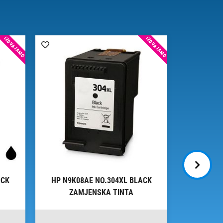
IZDVAJAMO
IZDVAJAMO
ACK
HP N9K08AE NO.304XL BLACK
HP 3YM6
ZAMJENSKA TINTA
ZA