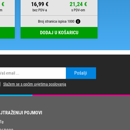
 €
16,99 €
21,24 €
22,09 
Broj stranica ispisa 1000
Broj 
DODAJ U KOŠARICU
DOD
Pošalji
Slažem se s općim uvjetima poslovanja
JTRAŽENIJI POJMOVI
7e