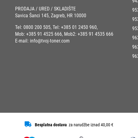
94
PRODAJA / URED / SKLADIŠTE
95
Savica Šanci 145, Zagreb, HR 10000
95
Tel:
0800 200 505
, Tel:
+385 01 2450 960
,
95
Mob:
+385 91 4525 666
, Mob2:
+385 91 4535 666
96
E-mail:
info@tvoj-toner.com
96
96
Besplatna dostava
za narudžbe iznad 40,00 €