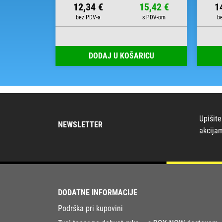
27,61 €
12,34 €
15,42 €
1
00
RICU
DODAJ U KOŠARICU
Upišite
NEWSLETTER
akcija
DODATNE INFORMACIJE
Podrška pri kupovini