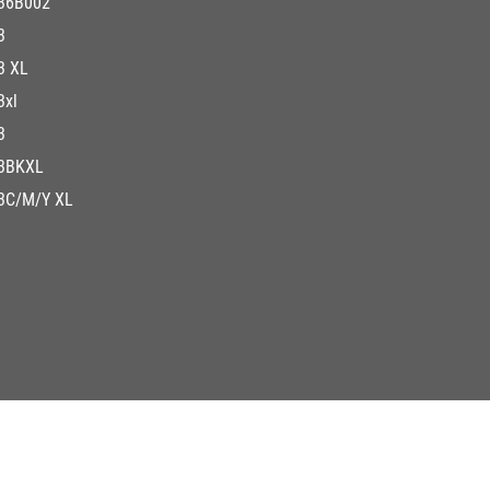
36B002
3
3 XL
3xl
3
3BKXL
3C/M/Y XL