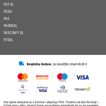
953 XL
953xl
963
963BKXL
963C/M/Y XL
970XL
Besplatna dostava
za narudžbe iznad 40,00 €
Sve cijene iskazane su u Eurima i uključuju PDV. Trudimo se dati što bolji i
točniji opis i sliku. Unatoč tome, ne možemo garantirati da su svi navedeni