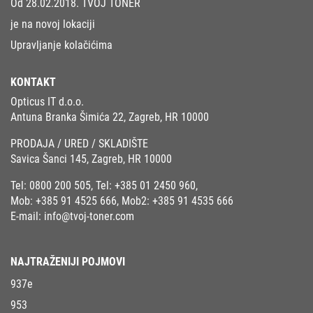
Od 28.02.2018. TVOJ TONER
je na novoj lokaciji
Upravljanje kolačićima
KONTAKT
Opticus IT d.o.o.
Antuna Branka Šimića 22, Zagreb, HR 10000
PRODAJA / URED / SKLADIŠTE
Savica Šanci 145, Zagreb, HR 10000
Tel:
0800 200 505
, Tel:
+385 01 2450 960
,
Mob:
+385 91 4525 666
, Mob2:
+385 91 4535 666
E-mail:
info@tvoj-toner.com
NAJTRAŽENIJI POJMOVI
937e
953