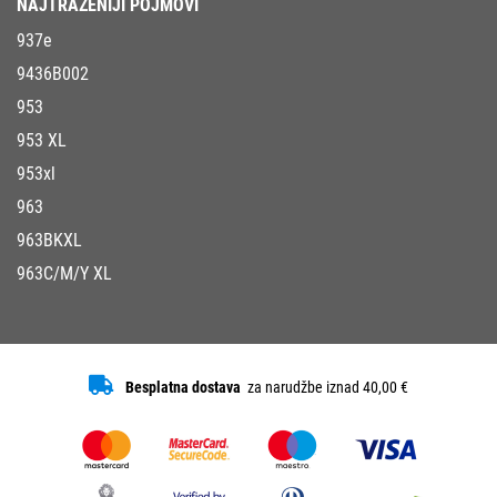
NAJTRAŽENIJI POJMOVI
937e
9436B002
953
953 XL
953xl
963
963BKXL
963C/M/Y XL
Besplatna dostava
za narudžbe iznad 40,00 €