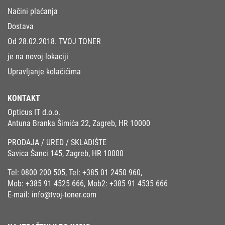
Načini plaćanja
Dostava
Od 28.02.2018. TVOJ TONER
je na novoj lokaciji
Upravljanje kolačićima
KONTAKT
Opticus IT d.o.o.
Antuna Branka Šimića 22, Zagreb, HR 10000
PRODAJA / URED / SKLADIŠTE
Savica Šanci 145, Zagreb, HR 10000
Tel:
0800 200 505
, Tel:
+385 01 2450 960
,
Mob:
+385 91 4525 666
, Mob2:
+385 91 4535 666
E-mail:
info@tvoj-toner.com