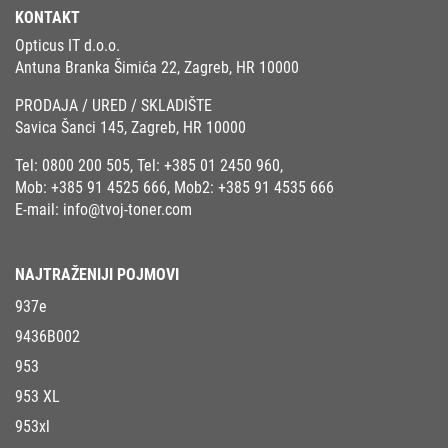
KONTAKT
Opticus IT d.o.o.
Antuna Branka Šimića 22, Zagreb, HR 10000
PRODAJA / URED / SKLADIŠTE
Savica Šanci 145, Zagreb, HR 10000
Tel:
0800 200 505
, Tel:
+385 01 2450 960
,
Mob:
+385 91 4525 666
, Mob2:
+385 91 4535 666
E-mail:
info@tvoj-toner.com
NAJTRAŽENIJI POJMOVI
937e
9436B002
953
953 XL
953xl