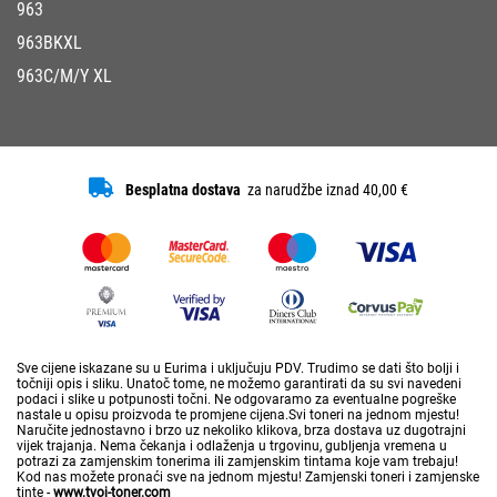
963
963BKXL
963C/M/Y XL
Besplatna dostava
za narudžbe iznad 40,00 €
Sve cijene iskazane su u Eurima i uključuju PDV. Trudimo se dati što bolji i
točniji opis i sliku. Unatoč tome, ne možemo garantirati da su svi navedeni
podaci i slike u potpunosti točni. Ne odgovaramo za eventualne pogreške
nastale u opisu proizvoda te promjene cijena.Svi toneri na jednom mjestu!
Naručite jednostavno i brzo uz nekoliko klikova, brza dostava uz dugotrajni
vijek trajanja. Nema čekanja i odlaženja u trgovinu, gubljenja vremena u
potrazi za zamjenskim tonerima ili zamjenskim tintama koje vam trebaju!
Kod nas možete pronaći sve na jednom mjestu! Zamjenski toneri i zamjenske
tinte -
www.tvoj-toner.com