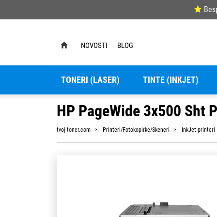
Bes
NOVOSTI
BLOG
TONERI (LASER)
TINTE (INKJET)
HP PageWide 3x500 Sht Pa
tvoj-toner.com
Printeri/Fotokopirke/Skeneri
InkJet printeri