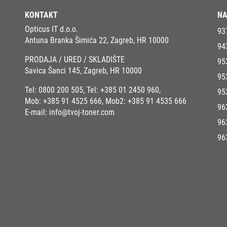
KONTAKT
NA
Opticus IT d.o.o.
93
Antuna Branka Šimića 22, Zagreb, HR 10000
94
PRODAJA / URED / SKLADIŠTE
95
Savica Šanci 145, Zagreb, HR 10000
95
Tel:
0800 200 505
, Tel:
+385 01 2450 960
,
95
Mob:
+385 91 4525 666
, Mob2:
+385 91 4535 666
96
E-mail:
info@tvoj-toner.com
96
96