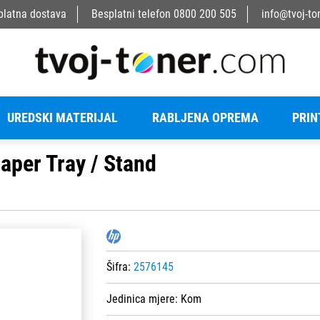
platna dostava
Besplatni telefon
0800 200 505
info@tvoj-to
UREDSKI MATERIJAL
RABLJENA OPREMA
PRIN
per Tray / Stand
Šifra:
2576145
Jedinica mjere:
Kom