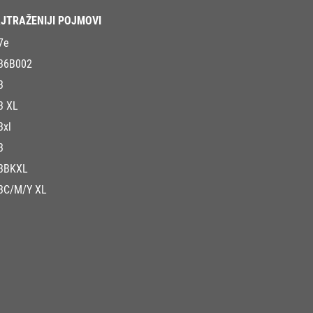
JTRAŽENIJI POJMOVI
7e
36B002
3
3 XL
3xl
3
3BKXL
3C/M/Y XL