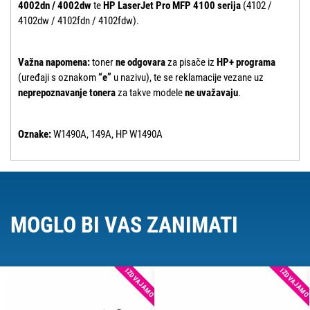
4002dn / 4002dw
te
HP LaserJet Pro MFP 4100 serija
(4102 /
4102dw / 4102fdn / 4102fdw).
Važna napomena:
toner
ne odgovara
za pisače iz
HP+ programa
(uređaji s oznakom
“e”
u nazivu), te se reklamacije vezane uz
neprepoznavanje tonera
za takve modele
ne uvažavaju
.
Oznake:
W1490A, 149A, HP W1490A
MOGLO BI VAS ZANIMATI
IZDVAJAMO
IZDVAJAM