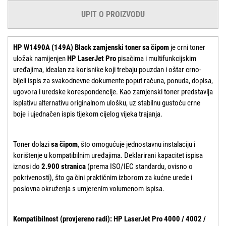
UPIT O PROIZVODU
HP W1490A (149A) Black zamjenski toner sa čipom
je crni toner
uložak namijenjen
HP LaserJet Pro
pisačima i multifunkcijskim
uređajima, idealan za korisnike koji trebaju pouzdan i oštar crno-
bijeli ispis za svakodnevne dokumente poput računa, ponuda, dopisa,
ugovora i uredske korespondencije. Kao zamjenski toner predstavlja
isplativu alternativu originalnom ulošku, uz stabilnu gustoću crne
boje i ujednačen ispis tijekom cijelog vijeka trajanja.
Toner dolazi
sa čipom
, što omogućuje jednostavnu instalaciju i
korištenje u kompatibilnim uređajima. Deklarirani kapacitet ispisa
iznosi do
2.900 stranica
(prema ISO/IEC standardu, ovisno o
pokrivenosti), što ga čini praktičnim izborom za kućne urede i
poslovna okruženja s umjerenim volumenom ispisa.
Kompatibilnost (provjereno radi):
HP LaserJet Pro 4000 / 4002 /