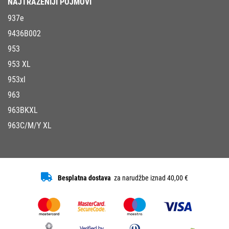
NAJTRAŽENIJI POJMOVI
937e
9436B002
953
953 XL
953xl
963
963BKXL
963C/M/Y XL
Besplatna dostava
za narudžbe iznad 40,00 €