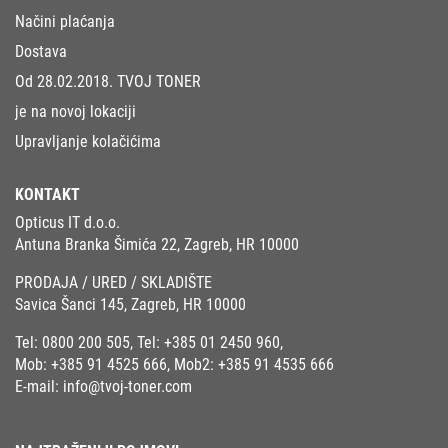
Načini plaćanja
Dostava
Od 28.02.2018. TVOJ TONER
je na novoj lokaciji
Upravljanje kolačićima
KONTAKT
Opticus IT d.o.o.
Antuna Branka Šimića 22, Zagreb, HR 10000
PRODAJA / URED / SKLADIŠTE
Savica Šanci 145, Zagreb, HR 10000
Tel:
0800 200 505
, Tel:
+385 01 2450 960
,
Mob:
+385 91 4525 666
, Mob2:
+385 91 4535 666
E-mail:
info@tvoj-toner.com