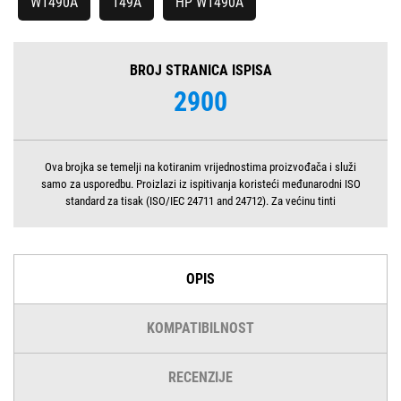
W1490A
149A
HP W1490A
BROJ STRANICA ISPISA
2900
Ova brojka se temelji na kotiranim vrijednostima proizvođača i služi
samo za usporedbu. Proizlazi iz ispitivanja koristeći međunarodni ISO
standard za tisak (ISO/IEC 24711 and 24712). Za većinu tinti
OPIS
KOMPATIBILNOST
RECENZIJE