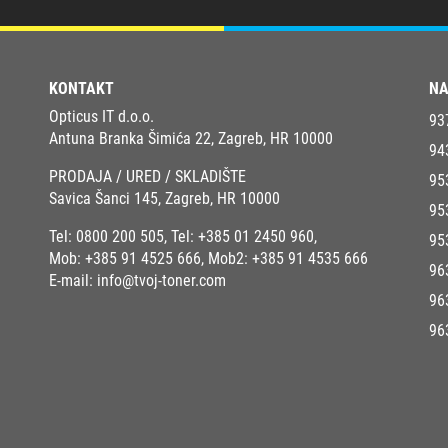
KONTAKT
NA
Opticus IT d.o.o.
93
Antuna Branka Šimića 22, Zagreb, HR 10000
94
PRODAJA / URED / SKLADIŠTE
95
Savica Šanci 145, Zagreb, HR 10000
95
Tel:
0800 200 505
, Tel:
+385 01 2450 960
,
95
Mob:
+385 91 4525 666
, Mob2:
+385 91 4535 666
96
E-mail:
info@tvoj-toner.com
96
96