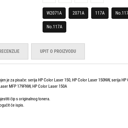
W2071A
2071A
117A
No.11
No.117A
RECENZIJE
UPIT O PROIZVODU
n je za pisače: serija HP Color Laser 150, HP Color Laser 150NW, serija HP
Laser MFP 179FNW, HP Color Laser 150A
estiti čip s originalnog tonera.
ogućit će ispis.