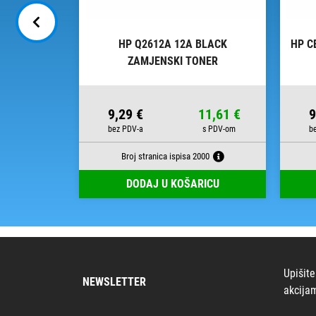
 ZAMJENSKI
HP Q2612A 12A BLACK
HP C
ZAMJENSKI TONER
23,00 €
9,29 €
11,61 €
9
000
Broj stranica ispisa 2000
RICU
DODAJ U KOŠARICU
Upišite
NEWSLETTER
akcija