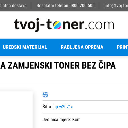
platna dostava
Besplatni telefon
0800 200 505
info@tvoj-to
UREDSKI MATERIJAL
RABLJENA OPREMA
PRIN
A ZAMJENSKI TONER BEZ ČIPA
Šifra:
hp-w2071a
Jedinica mjere:
Kom