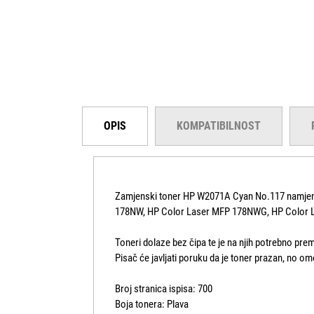
OPIS
KOMPATIBILNOST
Zamjenski toner HP W2071A Cyan No.117 namjenje
178NW, HP Color Laser MFP 178NWG, HP Color 
Toneri dolaze bez čipa te je na njih potrebno premj
Pisač će javljati poruku da je toner prazan, no om
Broj stranica ispisa: 700
Boja tonera: Plava