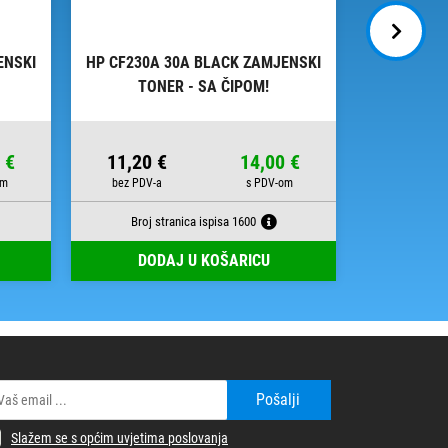
ENSKI
HP CF230A 30A BLACK ZAMJENSKI
HP CF217A
TONER - SA ČIPOM!
 €
11,20 €
14,00 €
16,40 
Broj stranica ispisa 1600
Broj s
DODAJ U KOŠARICU
DOD
Pošalji
Slažem se s općim uvjetima poslovanja