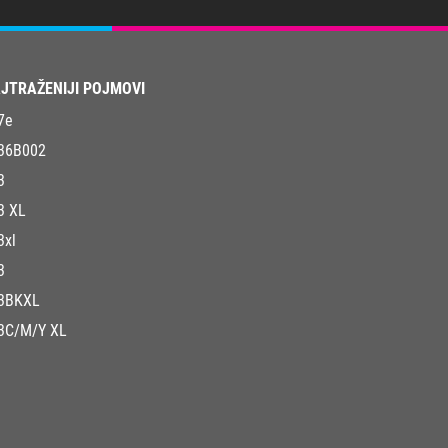
JTRAŽENIJI POJMOVI
7e
36B002
3
3 XL
3xl
3
3BKXL
3C/M/Y XL