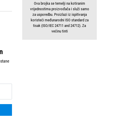
Ova brojka se temelji na kotiranim
vrijednostima proizvođača i služi samo
za usporedbu. Proizlazi iz ispitivanja
koristeći međunarodni ISO standard za
tisak (ISO/IEC 24711 and 24712). Za
većinu tinti
an
ostane