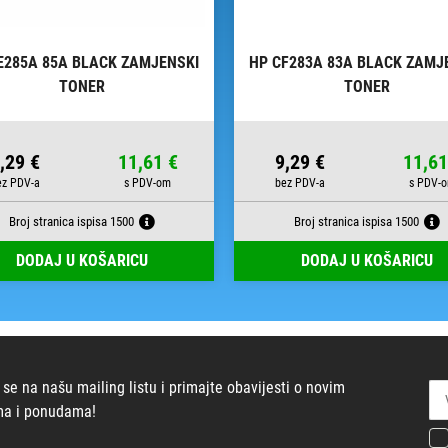
E285A 85A BLACK ZAMJENSKI
HP CF283A 83A BLACK ZAMJ
TONER
TONER
,29 €
11,61 €
9,29 €
11,61
Broj stranica ispisa 1500
Broj stranica ispisa 1500
DODAJ U KOŠARICU
DODAJ U KOŠARICU
 se na našu mailing listu i primajte obavijesti o novim
ma i ponudama!