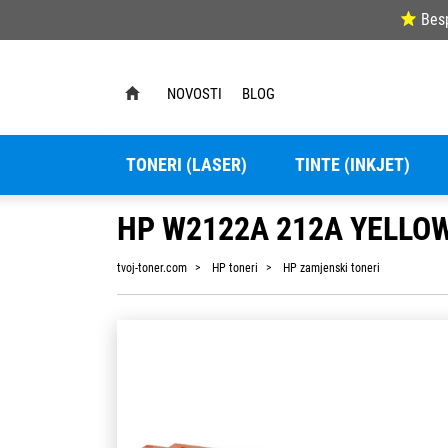
Bes
NOVOSTI
BLOG
TONERI (LASER)
TINTE (INKJET)
HP W2122A 212A YELLO
tvoj-toner.com
HP toneri
HP zamjenski toneri