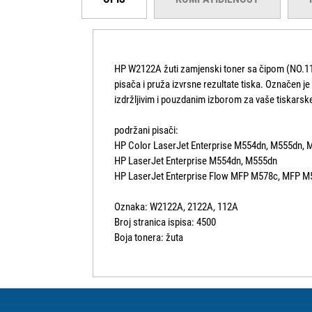
HP W2122A žuti zamjenski toner sa čipom (NO.112
pisača i pruža izvrsne rezultate tiska. Označen j
izdržljivim i pouzdanim izborom za vaše tiskarsk
podržani pisači:
HP Color LaserJet Enterprise M554dn, M555dn,
HP LaserJet Enterprise M554dn, M555dn
HP LaserJet Enterprise Flow MFP M578c, MFP M
Oznaka: W2122A, 2122A, 112A
Broj stranica ispisa: 4500
Boja tonera: žuta