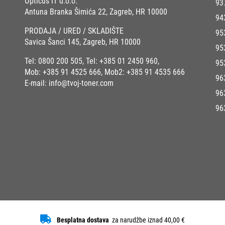
Opticus IT d.o.o.
93
Antuna Branka Šimića 22, Zagreb, HR 10000
94
PRODAJA / URED / SKLADIŠTE
95
Savica Šanci 145, Zagreb, HR 10000
95
Tel:
0800 200 505
, Tel:
+385 01 2450 960
,
95
Mob:
+385 91 4525 666
, Mob2:
+385 91 4535 666
96
E-mail:
info@tvoj-toner.com
96
96
Besplatna dostava
za narudžbe iznad 40,00 €