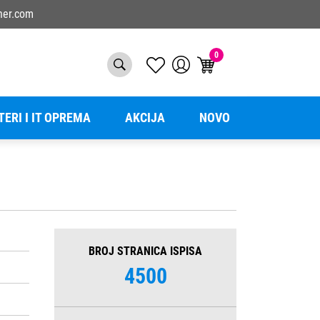
ner.com
0
TERI I IT OPREMA
AKCIJA
NOVO
BROJ STRANICA ISPISA
4500