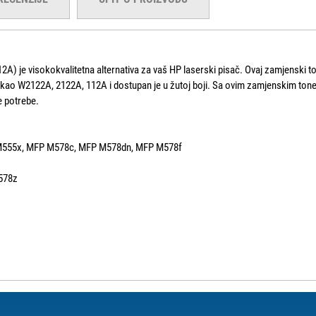
A) je visokokvalitetna alternativa za vaš HP laserski pisač. Ovaj zamjenski 
e kao W2122A, 2122A, 112A i dostupan je u žutoj boji. Sa ovim zamjenskim tone
e potrebe.
 M555x, MFP M578c, MFP M578dn, MFP M578f
578z