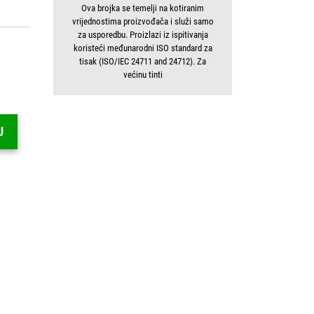
Ova brojka se temelji na kotiranim
vrijednostima proizvođača i služi samo
za usporedbu. Proizlazi iz ispitivanja
koristeći međunarodni ISO standard za
tisak (ISO/IEC 24711 and 24712). Za
većinu tinti
U