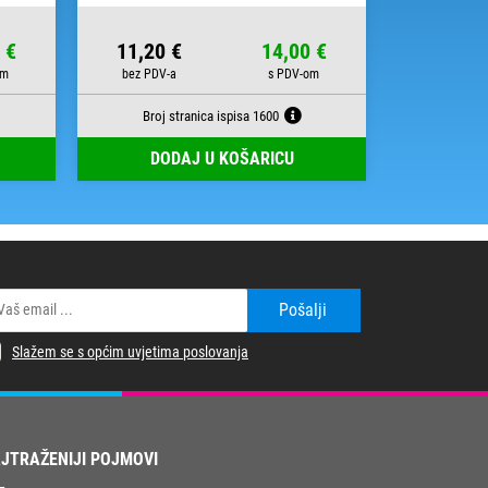
 €
11,20 €
14,00 €
16,40 
Broj stranica ispisa 1600
Broj s
DODAJ U KOŠARICU
DOD
Pošalji
Slažem se s općim uvjetima poslovanja
JTRAŽENIJI POJMOVI