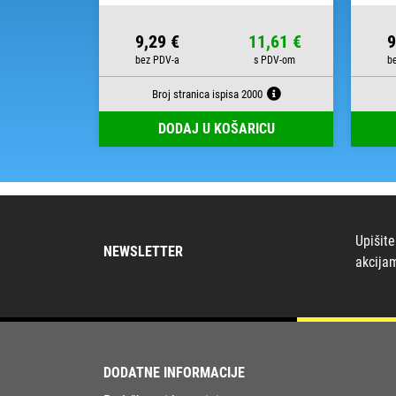
23,00 €
9,29 €
11,61 €
9
000
Broj stranica ispisa 2000
RICU
DODAJ U KOŠARICU
Upišite
NEWSLETTER
akcija
DODATNE INFORMACIJE