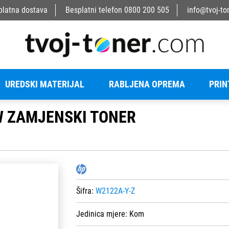
platna dostava
Besplatni telefon
0800 200 505
info@tvoj-to
UREDSKI MATERIJAL
RABLJENA OPREMA
PRIN
W ZAMJENSKI TONER
Šifra:
W2122A-Y-Z
Jedinica mjere:
Kom