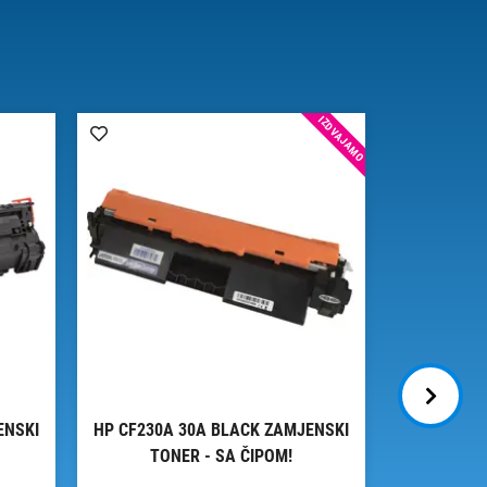
IZDVAJAMO
ENSKI
HP CF230A 30A BLACK ZAMJENSKI
HP CF217A
TONER - SA ČIPOM!