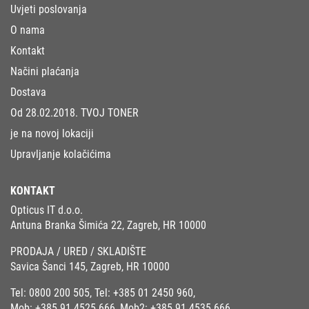
Uvjeti poslovanja
O nama
Kontakt
Načini plaćanja
Dostava
Od 28.02.2018. TVOJ TONER
je na novoj lokaciji
Upravljanje kolačićima
KONTAKT
Opticus IT d.o.o.
Antuna Branka Šimića 22, Zagreb, HR 10000
PRODAJA / URED / SKLADIŠTE
Savica Šanci 145, Zagreb, HR 10000
Tel:
0800 200 505
, Tel:
+385 01 2450 960
,
Mob:
+385 91 4525 666
, Mob2:
+385 91 4535 666