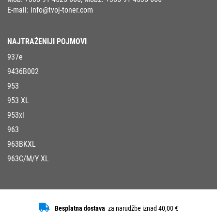
E-mail:
info@tvoj-toner.com
NAJTRAŽENIJI POJMOVI
937e
9436B002
953
953 XL
953xl
963
963BKXL
963C/M/Y XL
Besplatna dostava
za narudžbe iznad 40,00 €