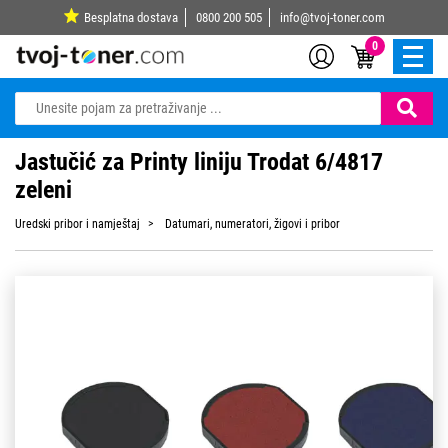
Besplatna dostava
0800 200 505
info@tvoj-toner.com
0
Jastučić za Printy liniju Trodat 6/4817
zeleni
Uredski pribor i namještaj
Datumari, numeratori, žigovi i pribor