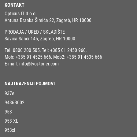
KONTAKT
Opticus IT d.o.o.
Antuna Branka Šimića 22, Zagreb, HR 10000
PRODAJA / URED / SKLADIŠTE
Savica Šanci 145, Zagreb, HR 10000
Tel:
0800 200 505
, Tel:
+385 01 2450 960
,
Mob:
+385 91 4525 666
, Mob2:
+385 91 4535 666
E-mail:
info@tvoj-toner.com
NAJTRAŽENIJI POJMOVI
937e
9436B002
953
953 XL
953xl