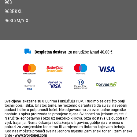
963
963BKXL
963C/M/Y XL
Besplatna dostava
za narudžbe iznad 40,00 €
Sve cijene iskazane su u Eurima i uključuju PDV. Trudimo se dati što bolji i
točniji opis i sliku. Unatoč tome, ne možemo garantirati da su svi navedeni
podaci i slike u potpunosti točni. Ne odgovaramo za eventualne pogreške
nastale u opisu proizvoda te promjene cijena.Svi toneri na jednom mjestu!
Naručite jednostavno i brzo uz nekoliko klikova, brza dostava uz dugotrajni
vijek trajanja. Nema čekanja i odlaženja u trgovinu, gubljenja vremena u
potrazi za zamjenskim tonerima ili zamjenskim tintama koje vam trebaju!
Kod nas možete pronaći sve na jednom mjestu! Zamjenski toneri i zamjenske
tinte -
www.tvoj-toner.com