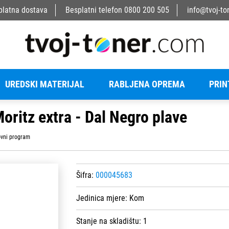
platna dostava
Besplatni telefon
0800 200 505
info@tvoj-to
UREDSKI MATERIJAL
RABLJENA OPREMA
PRIN
oritz extra - Dal Negro plave
vni program
Šifra:
000045683
Jedinica mjere:
Kom
Stanje na skladištu:
1