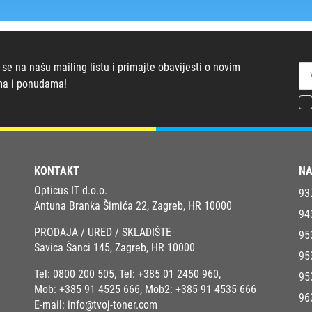
 se na našu mailing listu i primajte obavijesti o novim
ma i ponudama!
KONTAKT
NA
Opticus IT d.o.o.
93
Antuna Branka Šimića 22, Zagreb, HR 10000
94
PRODAJA / URED / SKLADIŠTE
95
Savica Šanci 145, Zagreb, HR 10000
95
Tel:
0800 200 505
, Tel:
+385 01 2450 960
,
95
Mob:
+385 91 4525 666
, Mob2:
+385 91 4535 666
96
E-mail:
info@tvoj-toner.com