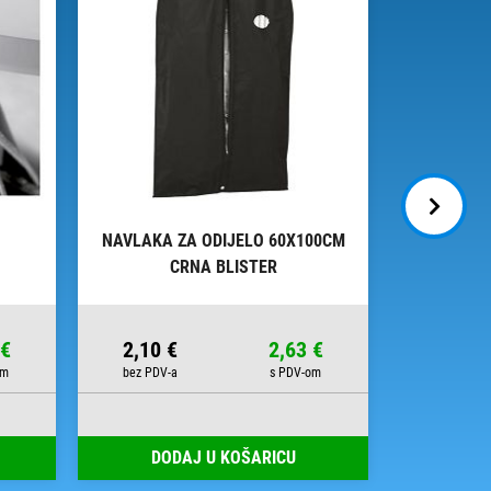
NAVLAKA ZA ODIJELO 60X100CM
PAPIR UKR
CRNA BLISTER
ITA
 €
2,10 €
2,63 €
2,97 €
DODAJ U KOŠARICU
DOD