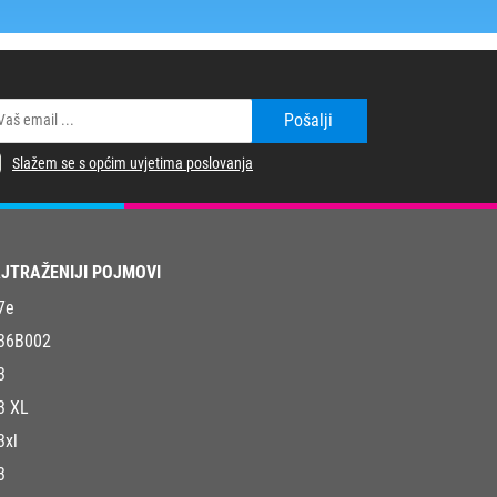
Pošalji
Slažem se s općim uvjetima poslovanja
JTRAŽENIJI POJMOVI
7e
36B002
3
3 XL
3xl
3