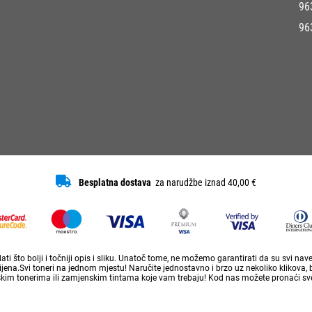
96
96
Besplatna dostava
za narudžbe iznad 40,00 €
ti što bolji i točniji opis i sliku. Unatoč tome, ne možemo garantirati da su svi na
ena.Svi toneri na jednom mjestu! Naručite jednostavno i brzo uz nekoliko klikova, 
skim tonerima ili zamjenskim tintama koje vam trebaju! Kod nas možete pronaći sve