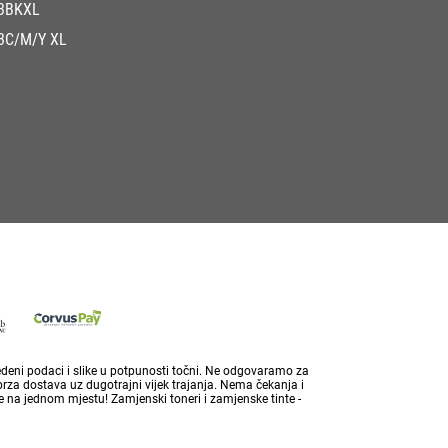
3BKXL
3C/M/Y XL
vedeni podaci i slike u potpunosti točni. Ne odgovaramo za
brza dostava uz dugotrajni vijek trajanja. Nema čekanja i
 na jednom mjestu! Zamjenski toneri i zamjenske tinte -