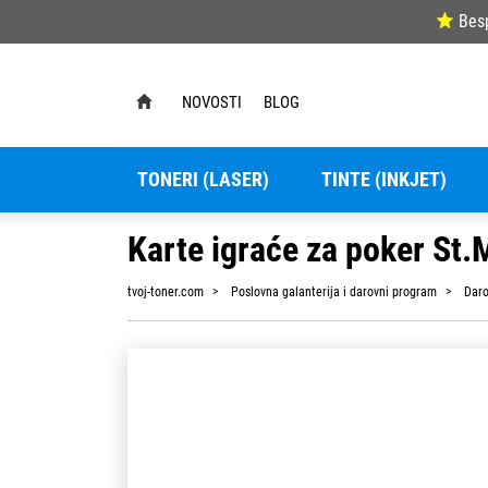
Bes
NOVOSTI
BLOG
TONERI (LASER)
TINTE (INKJET)
Karte igraće za poker St.M
tvoj-toner.com
Poslovna galanterija i darovni program
Daro