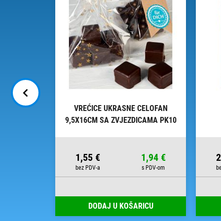
INE - DAL
VREĆICE UKRASNE CELOFAN
9,5X16CM SA ZVJEZDICAMA PK10
HEYDA 20-30892 50 PROZIRNE
10,45 €
1,55 €
1,94 €
2
RICU
DODAJ U KOŠARICU