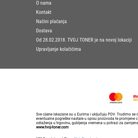
O nama
Kontakt
Načini plaćanja
Dostava
Od 28.02.2018. TVOJ TONER je na novoj lokaciji
Upravljanje kolačićima
Sve cijene iskazane su u Eurima i uključuju PDV. Trudimo se da
eventualne pogreške nastale u opisu proizvoda te promjene cij
odlaženja u trgovinu, gubljenja vremena u potrazi za zamjen
www.tvoj-toner.com