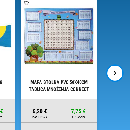
0G
MAPA STOLNA PVC 50X40CM
LJEPI
TABLICA MNOŽENJA CONNECT
SPRUHK
 €
6,20 €
7,75 €
10,49 