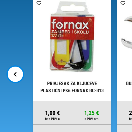
ODORAVNI
PRIVJESAK ZA KLJUČEVE
BU
59 FORNAX
PLASTIČNI PK6 FORNAX BC-B13
BLISTER
13,63 €
1,00 €
1,25 €
2