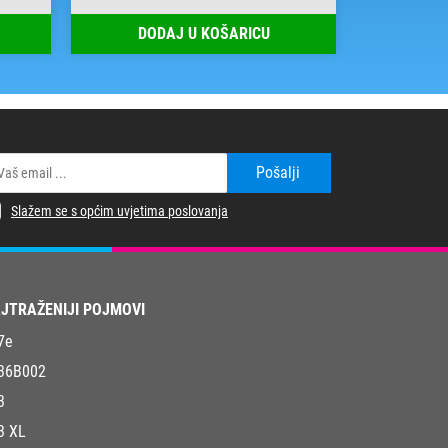
DODAJ U KOŠARICU
DOD
Pošalji
Slažem se s općim uvjetima poslovanja
JTRAŽENIJI POJMOVI
7e
36B002
3
3 XL