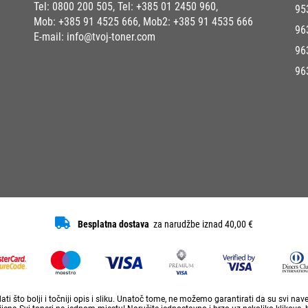
Tel:
0800 200 505
, Tel:
+385 01 2450 960
,
95
Mob:
+385 91 4525 666
, Mob2:
+385 91 4535 666
96
E-mail:
info@tvoj-toner.com
96
96
Besplatna dostava
za narudžbe iznad 40,00 €
ti što bolji i točniji opis i sliku. Unatoč tome, ne možemo garantirati da su svi na