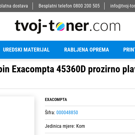
platna dostava
Besplatni telefon
0800 200 505
info@tvoj-to
UREDSKI MATERIJAL
RABLJENA OPREMA
PRIN
in Exacompta 45360D prozirno pla
EXACOMPTA
Šifra:
000048850
Jedinica mjere:
Kom