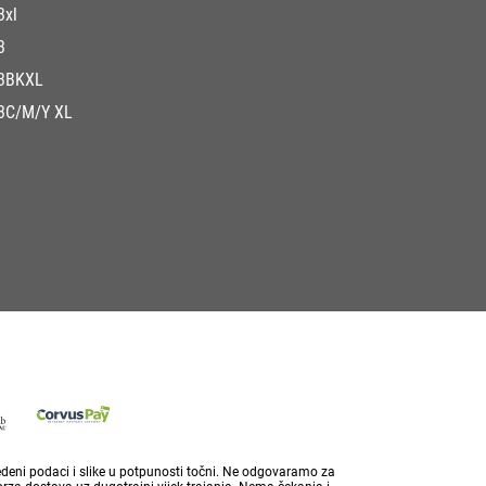
3xl
3
3BKXL
3C/M/Y XL
vedeni podaci i slike u potpunosti točni. Ne odgovaramo za