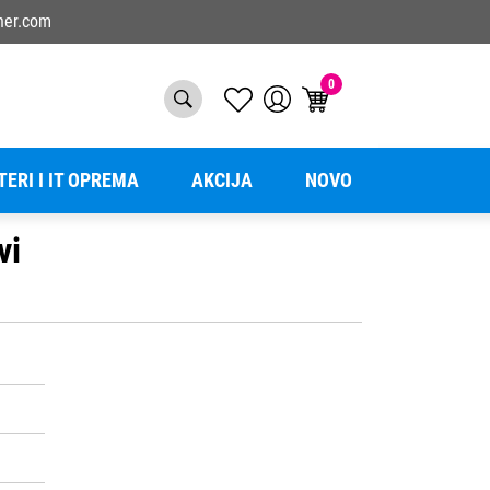
ner.com
0
TERI I IT OPREMA
AKCIJA
NOVO
vi