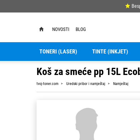
Bes
NOVOSTI
BLOG
TONERI (LASER)
TINTE (INKJET)
Koš za smeće pp 15L Ecob
tvoj-toner.com
Uredski pribor i namještaj
Namještaj