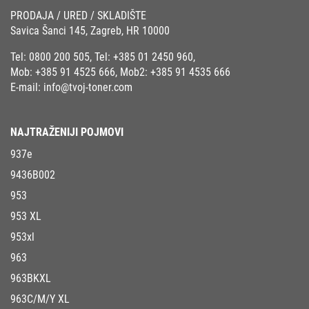
PRODAJA / URED / SKLADIŠTE
Savica Šanci 145, Zagreb, HR 10000
Tel:
0800 200 505
, Tel:
+385 01 2450 960
,
Mob:
+385 91 4525 666
, Mob2:
+385 91 4535 666
E-mail:
info@tvoj-toner.com
NAJTRAŽENIJI POJMOVI
937e
9436B002
953
953 XL
953xl
963
963BKXL
963C/M/Y XL