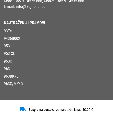
Mob:
+385 91 4525 666
, Mob2:
+385 91 4535 666
E-mail:
info@tvoj-toner.com
NAJTRAŽENIJI POJMOVI
937e
9436B002
953
953 XL
953xl
963
963BKXL
963C/M/Y XL
Besplatna dostava
za narudžbe iznad 40,00 €