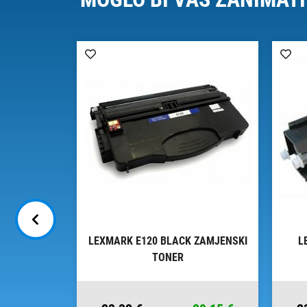
00 BLACK
LEXMARK E120 BLACK ZAMJENSKI
L
NER
TONER