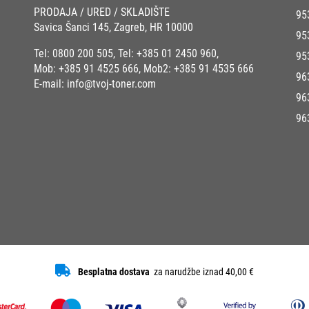
PRODAJA / URED / SKLADIŠTE
95
Savica Šanci 145, Zagreb, HR 10000
95
Tel:
0800 200 505
, Tel:
+385 01 2450 960
,
95
Mob:
+385 91 4525 666
, Mob2:
+385 91 4535 666
96
E-mail:
info@tvoj-toner.com
96
96
Besplatna dostava
za narudžbe iznad 40,00 €