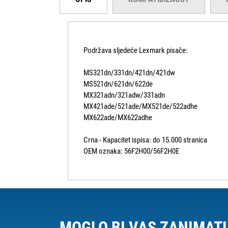
Podržava sljedeće Lexmark pisače:
MS321dn/331dn/421dn/421dw
MS521dn/621dn/622de
MX321adn/321adw/331adn
MX421ade/521ade/MX521de/522adhe
MX622ade/MX622adhe
Crna - Kapacitet ispisa: do 15.000 stranica
OEM oznaka: 56F2H00/56F2H0E
MOGLO BI VAS ZANIMATI