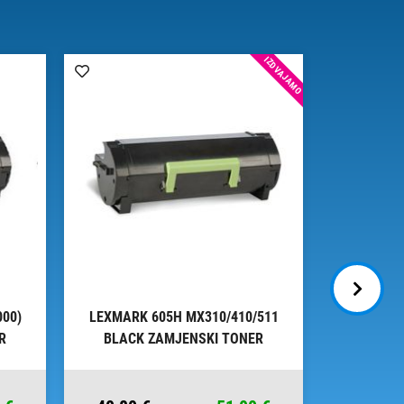
IZDVAJAMO
000)
LEXMARK 605H MX310/410/511
LEXMARK
R
BLACK ZAMJENSKI TONER
ORG