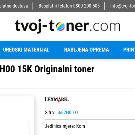
platna dostava
Besplatni telefon
0800 200 505
info@tvoj-to
UREDSKI MATERIJAL
RABLJENA OPREMA
PRIN
00 15K Originalni toner
Šifra:
56F2H00-O
Jedinica mjere:
Kom