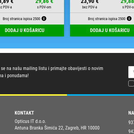
3,89 €
29,86 €
23,90 €
29,88
Broj stranica ispisa 2500
Broj stranica ispisa 2500
DODAJ U KOŠARICU
DODAJ U KOŠARICU
 se na našu mailing listu i primajte obavijesti o novim
ma i ponudama!
KONTAKT
NA
Opticus IT d.o.o.
93
Antuna Branka Šimića 22, Zagreb, HR 10000
94