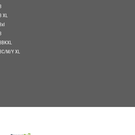
3
3 XL
3xl
3
3BKXL
3C/M/Y XL