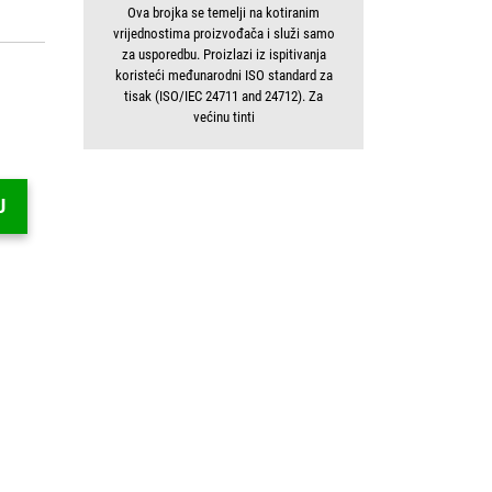
Ova brojka se temelji na kotiranim
vrijednostima proizvođača i služi samo
za usporedbu. Proizlazi iz ispitivanja
koristeći međunarodni ISO standard za
tisak (ISO/IEC 24711 and 24712). Za
većinu tinti
U