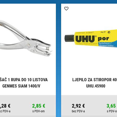
ŠAČ 1 RUPA DO 10 LISTOVA
LJEPILO ZA STIROPOR 4
GENMES SIAM 1400/V
UHU.45900
,28 €
2,85 €
2,92 €
3,65