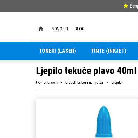
Bes
NOVOSTI
BLOG
TONERI (LASER)
TINTE (INKJET)
Ljepilo tekuće plavo 40ml
tvoj-toner.com
Uredski pribor i namještaj
Ljepila