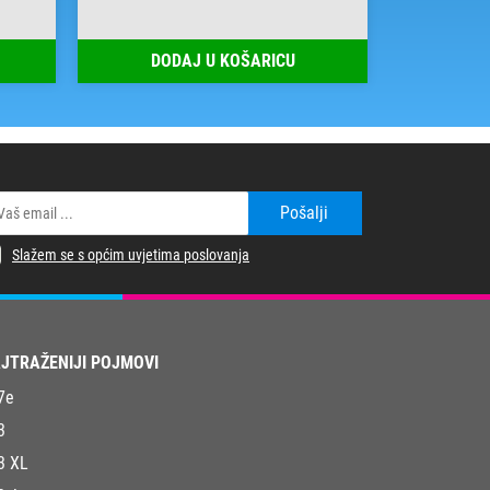
DODAJ U KOŠARICU
DOD
Pošalji
Slažem se s općim uvjetima poslovanja
JTRAŽENIJI POJMOVI
7e
3
3 XL