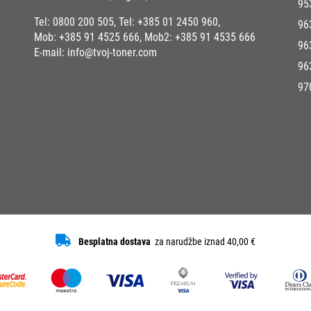
95
Tel:
0800 200 505
, Tel:
+385 01 2450 960
,
96
Mob:
+385 91 4525 666
, Mob2:
+385 91 4535 666
96
E-mail:
info@tvoj-toner.com
96
97
Besplatna dostava
za narudžbe iznad 40,00 €