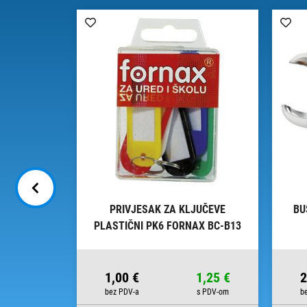
ODORAVNI
PRIVJESAK ZA KLJUČEVE
BU
59 FORNAX
PLASTIČNI PK6 FORNAX BC-B13
BLISTER
13,63 €
1,00 €
1,25 €
2