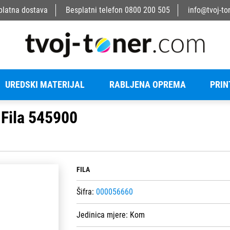
platna dostava
Besplatni telefon
0800 200 505
info@tvoj-to
UREDSKI MATERIJAL
RABLJENA OPREMA
PRIN
 Fila 545900
FILA
Šifra:
000056660
Jedinica mjere:
Kom