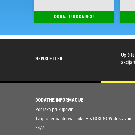
RICU
DODAJ U KOŠARICU
Upišite
NEWSLETTER
akcija
DODATNE INFORMACIJE
Podrška pri kupovini
Tvoj toner na dohvat ruke – s BOX NOW dostavom
24/7