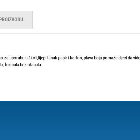
 PROIZVODU
 za uporabu u školi,lijepi tanak papir i karton, plava boja pomaže djeci da vi
ila, formula bez otapala