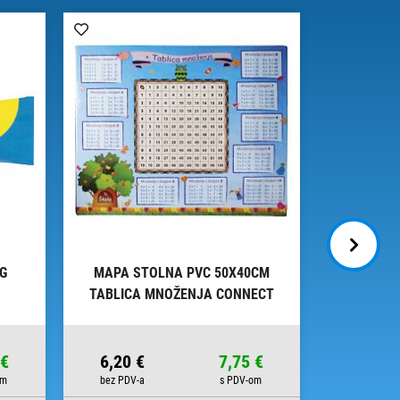
0G
MAPA STOLNA PVC 50X40CM
LJEPI
TABLICA MNOŽENJA CONNECT
SPRUHK
 €
6,20 €
7,75 €
10,49 