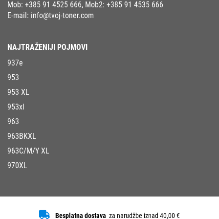
Mob:
+385 91 4525 666
, Mob2:
+385 91 4535 666
E-mail:
info@tvoj-toner.com
NAJTRAŽENIJI POJMOVI
937e
953
953 XL
953xl
963
963BKXL
963C/M/Y XL
970XL
Besplatna dostava
za narudžbe iznad 40,00 €