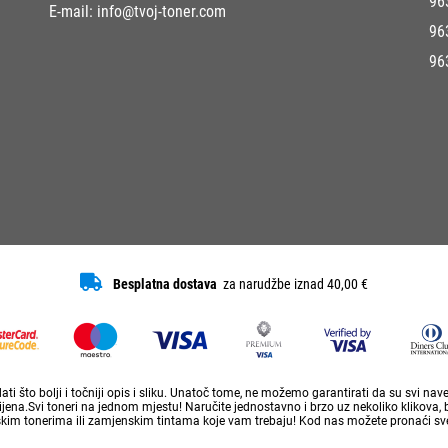
96
E-mail:
info@tvoj-toner.com
96
96
Besplatna dostava
za narudžbe iznad 40,00 €
ti što bolji i točniji opis i sliku. Unatoč tome, ne možemo garantirati da su svi na
ena.Svi toneri na jednom mjestu! Naručite jednostavno i brzo uz nekoliko klikova, 
skim tonerima ili zamjenskim tintama koje vam trebaju! Kod nas možete pronaći sve