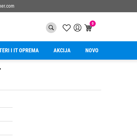
ner.com
0
TERI I IT OPREMA
AKCIJA
NOVO
r