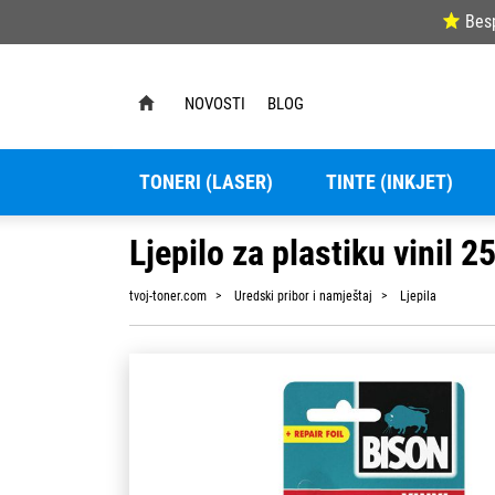
Bes
NOVOSTI
BLOG
TONERI (LASER)
TINTE (INKJET)
Ljepilo za plastiku vinil 
tvoj-toner.com
Uredski pribor i namještaj
Ljepila