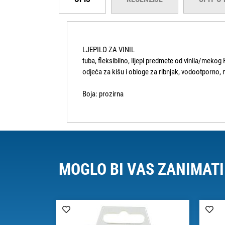
LJEPILO ZA VINIL
tuba, fleksibilno, lijepi predmete od vinila/mekog 
odjeća za kišu i obloge za ribnjak, vodootporno, 
Boja: prozirna
MOGLO BI VAS ZANIMATI