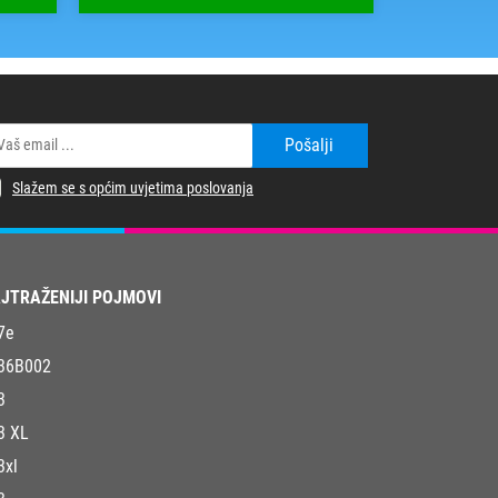
Pošalji
Slažem se s općim uvjetima poslovanja
JTRAŽENIJI POJMOVI
7e
36B002
3
3 XL
3xl