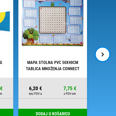
0G
MAPA STOLNA PVC 50X40CM
LJEPI
TABLICA MNOŽENJA CONNECT
SPRUHK
 €
6,20 €
7,75 €
10,49 
DODAJ U KOŠARICU
DOD