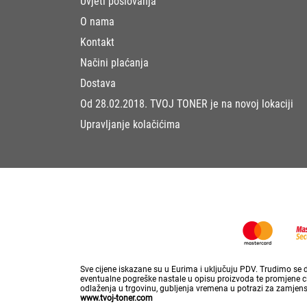
Uvjeti poslovanja
O nama
Kontakt
Načini plaćanja
Dostava
Od 28.02.2018. TVOJ TONER je na novoj lokaciji
Upravljanje kolačićima
Sve cijene iskazane su u Eurima i uključuju PDV. Trudimo se da
eventualne pogreške nastale u opisu proizvoda te promjene cij
odlaženja u trgovinu, gubljenja vremena u potrazi za zamjen
www.tvoj-toner.com