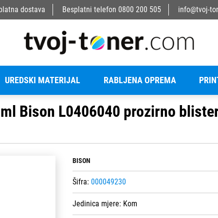
platna dostava
Besplatni telefon
0800 200 505
info@tvoj-to
UREDSKI MATERIJAL
RABLJENA OPREMA
PRIN
25ml Bison L0406040 prozirno bliste
BISON
Šifra:
000049230
Jedinica mjere:
Kom