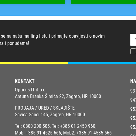
 se na našu mailing listu i primajte obavijesti o novim
ma i ponudama!
KONTAKT
NA
Opticus IT d.o.o.
93
Antuna Branka Šimića 22, Zagreb, HR 10000
94
PRODAJA / URED / SKLADIŠTE
95
Savica Šanci 145, Zagreb, HR 10000
95
Tel:
0800 200 505
, Tel:
+385 01 2450 960
,
95
Mob:
+385 91 4525 666
, Mob2:
+385 91 4535 666