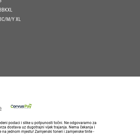
3
3BKXL
3C/M/Y XL
vedeni podaci i slike u potpunosti točni. Ne odgovaramo za
brza dostava uz dugotrajni vijek trajanja. Nema čekanja i
 na jednom mjestu! Zamjenski toneri i zamjenske tinte -