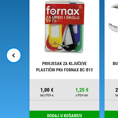
ODORAVNI
PRIVJESAK ZA KLJUČEVE
BU
59 FORNAX
PLASTIČNI PK6 FORNAX BC-B13
BLISTER
13,63 €
1,00 €
1,25 €
2
RICU
DODAJ U KOŠARICU