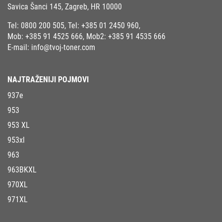
Savica Šanci 145, Zagreb, HR 10000
Tel:
0800 200 505
, Tel:
+385 01 2450 960
,
Mob:
+385 91 4525 666
, Mob2:
+385 91 4535 666
E-mail:
info@tvoj-toner.com
NAJTRAŽENIJI POJMOVI
937e
953
953 XL
953xl
963
963BKXL
970XL
971XL