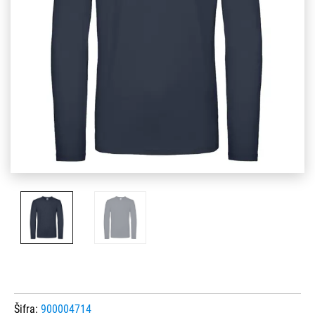
Šifra:
900004714