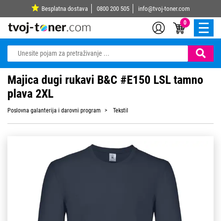
Besplatna dostava
0800 200 505
info@tvoj-toner.com
0
Majica dugi rukavi B&C #E150 LSL tamno
plava 2XL
Poslovna galanterija i darovni program
Tekstil