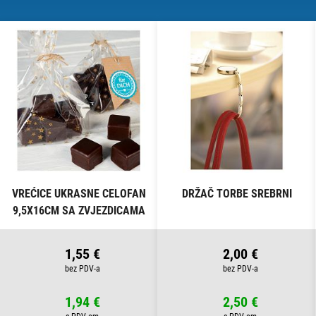
VREĆICE UKRASNE CELOFAN
DRŽAČ TORBE SREBRNI
9,5X16CM SA ZVJEZDICAMA
PK10 HEYDA 20-30892 50
PROZIRNE
1,55 €
2,00 €
1,94 €
2,50 €