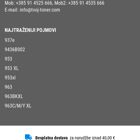
Mob:
+385 91 4525 666
, Mob2:
+385 91 4535 666
E-mail:
info@tvoj-toner.com
NAJTRAŽENIJI POJMOVI
937e
9436B002
953
953 XL
953xl
963
963BKXL
963C/M/Y XL
Besplatna dostava
za narudžbe iznad 40,00 €