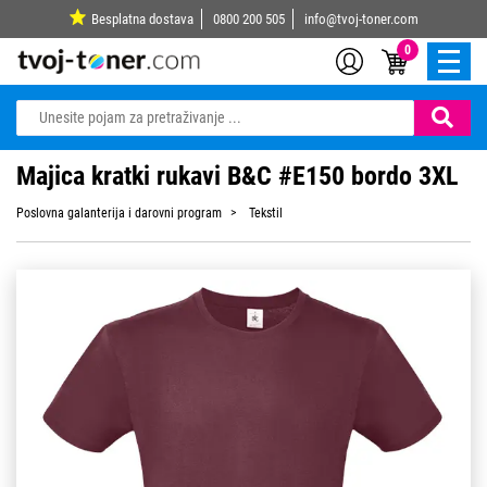
Besplatna dostava
0800 200 505
info@tvoj-toner.com
0
Majica kratki rukavi B&C #E150 bordo 3XL
Poslovna galanterija i darovni program
Tekstil