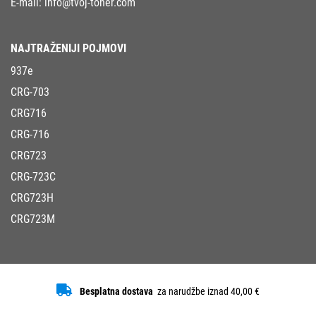
E-mail:
info@tvoj-toner.com
NAJTRAŽENIJI POJMOVI
937e
CRG-703
CRG716
CRG-716
CRG723
CRG-723C
CRG723H
CRG723M
Besplatna dostava
za narudžbe iznad 40,00 €