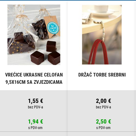
VREĆICE UKRASNE CELOFAN
DRŽAČ TORBE SREBRNI
9,5X16CM SA ZVJEZDICAMA
PK10 HEYDA 20-30892 50
PROZIRNE
1,55 €
2,00 €
1,94 €
2,50 €