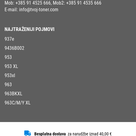
Mob:
+385 91 4525 666
, Mob2:
+385 91 4535 666
E-mail:
info@tvoj-toner.com
NAJTRAŽENIJI POJMOVI
937e
9436B002
953
953 XL
953xl
963
963BKXL
963C/M/Y XL
Besplatna dostava
za narudžbe iznad 40,00 €