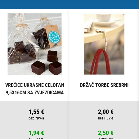
VREĆICE UKRASNE CELOFAN
DRŽAČ TORBE SREBRNI
9,5X16CM SA ZVJEZDICAMA
PK10 HEYDA 20-30892 50
PROZIRNE
1,55 €
2,00 €
1,94 €
2,50 €