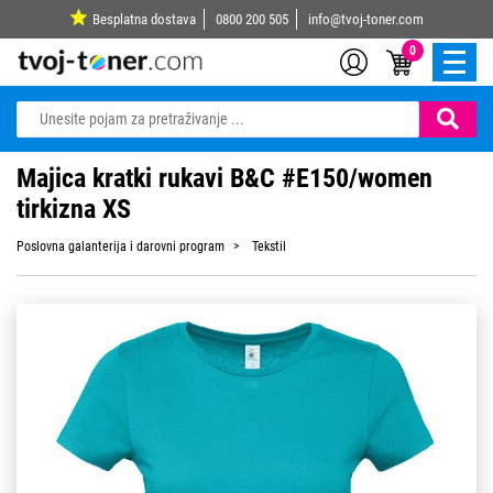
Besplatna dostava
0800 200 505
info@tvoj-toner.com
0
Majica kratki rukavi B&C #E150/women
tirkizna XS
Poslovna galanterija i darovni program
Tekstil