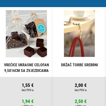
VREĆICE UKRASNE CELOFAN
DRŽAČ TORBE SREBRNI
9,5X16CM SA ZVJEZDICAMA
PK10 HEYDA 20-30892 50
PROZIRNE
1,55 €
2,00 €
1,94 €
2,50 €