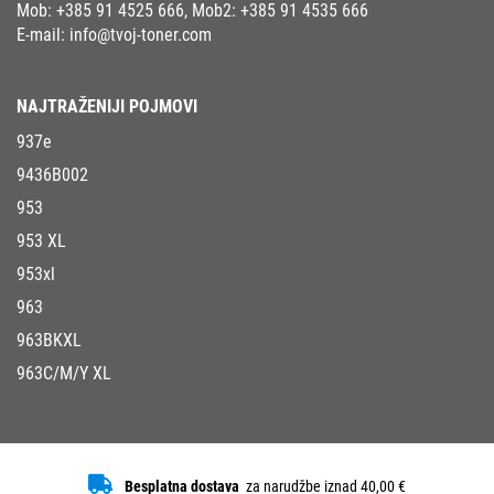
Mob:
+385 91 4525 666
, Mob2:
+385 91 4535 666
E-mail:
info@tvoj-toner.com
NAJTRAŽENIJI POJMOVI
937e
9436B002
953
953 XL
953xl
963
963BKXL
963C/M/Y XL
Besplatna dostava
za narudžbe iznad 40,00 €