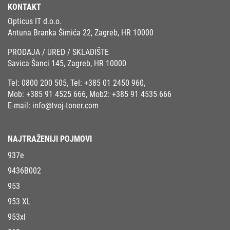
KONTAKT
Opticus IT d.o.o.
Antuna Branka Šimića 22, Zagreb, HR 10000
PRODAJA / URED / SKLADIŠTE
Savica Šanci 145, Zagreb, HR 10000
Tel:
0800 200 505
, Tel:
+385 01 2450 960
,
Mob:
+385 91 4525 666
, Mob2:
+385 91 4535 666
E-mail:
info@tvoj-toner.com
NAJTRAŽENIJI POJMOVI
937e
9436B002
953
953 XL
953xl