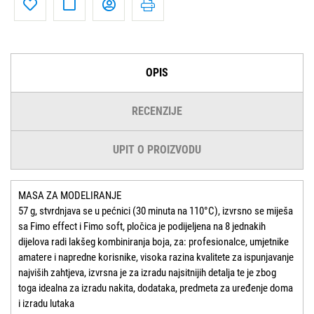
OPIS
RECENZIJE
UPIT O PROIZVODU
MASA ZA MODELIRANJE
57 g, stvrdnjava se u pećnici (30 minuta na 110°C), izvrsno se miješa
sa Fimo effect i Fimo soft, pločica je podijeljena na 8 jednakih
dijelova radi lakšeg kombiniranja boja, za: profesionalce, umjetnike
amatere i napredne korisnike, visoka razina kvalitete za ispunjavanje
najviših zahtjeva, izvrsna je za izradu najsitnijih detalja te je zbog
toga idealna za izradu nakita, dodataka, predmeta za uređenje doma
i izradu lutaka