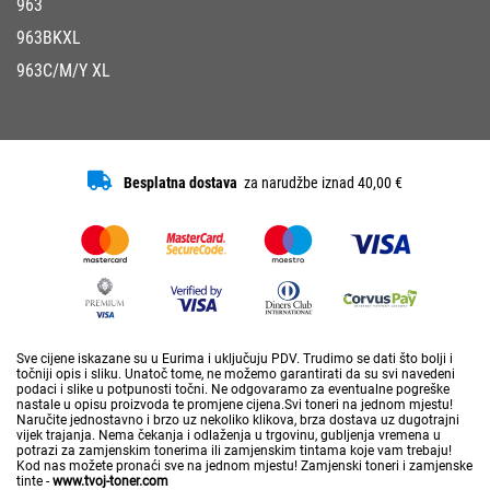
963
963BKXL
963C/M/Y XL
Besplatna dostava
za narudžbe iznad 40,00 €
Sve cijene iskazane su u Eurima i uključuju PDV. Trudimo se dati što bolji i
točniji opis i sliku. Unatoč tome, ne možemo garantirati da su svi navedeni
podaci i slike u potpunosti točni. Ne odgovaramo za eventualne pogreške
nastale u opisu proizvoda te promjene cijena.Svi toneri na jednom mjestu!
Naručite jednostavno i brzo uz nekoliko klikova, brza dostava uz dugotrajni
vijek trajanja. Nema čekanja i odlaženja u trgovinu, gubljenja vremena u
potrazi za zamjenskim tonerima ili zamjenskim tintama koje vam trebaju!
Kod nas možete pronaći sve na jednom mjestu! Zamjenski toneri i zamjenske
tinte -
www.tvoj-toner.com