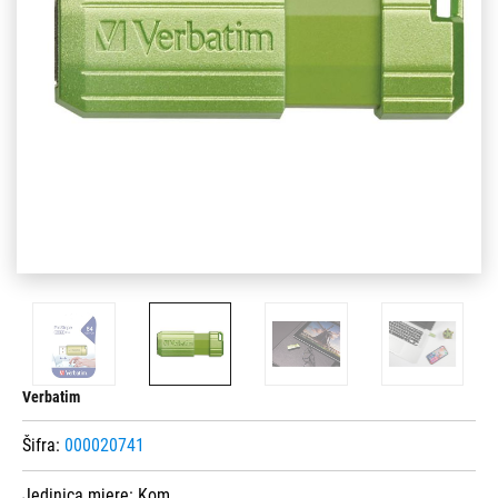
Verbatim
Šifra:
000020741
Jedinica mjere:
Kom