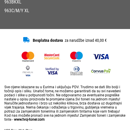
963BKXL
963C/M/Y XL
Besplatna dostava
za narudžbe iznad 40,00 €
Sve cijene iskazane su u Eurima i uključuju PDV. Trudimo se dati što bolji i
točniji opis i sliku. Unatoč tome, ne možemo garantirati da su svi navedeni
podaci i slike u potpunosti točni. Ne odgovaramo za eventualne pogreške
nastale u opisu proizvoda te promjene cijena.Svi toneri na jednom mjestu!
Naručite jednostavno i brzo uz nekoliko klikova, brza dostava uz dugotrajni
vijek trajanja. Nema čekanja i odlaženja u trgovinu, gubljenja vremena u
potrazi za zamjenskim tonerima ili zamjenskim tintama koje vam trebaju!
Kod nas možete pronaći sve na jednom mjestu! Zamjenski toneri i zamjenske
tinte -
www.tvoj-toner.com