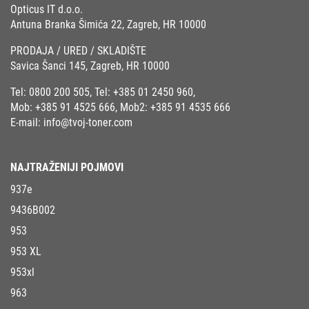
Opticus IT d.o.o.
Antuna Branka Šimića 22, Zagreb, HR 10000
PRODAJA / URED / SKLADIŠTE
Savica Šanci 145, Zagreb, HR 10000
Tel:
0800 200 505
, Tel:
+385 01 2450 960
,
Mob:
+385 91 4525 666
, Mob2:
+385 91 4535 666
E-mail:
info@tvoj-toner.com
NAJTRAŽENIJI POJMOVI
937e
9436B002
953
953 XL
953xl
963