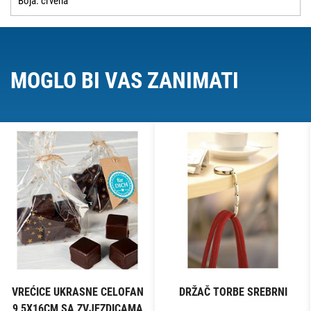
Boja: crvena
MOGLO BI VAS ZANIMATI
VREĆICE UKRASNE CELOFAN
DRŽAČ TORBE SREBRNI
9,5X16CM SA ZVJEZDICAMA