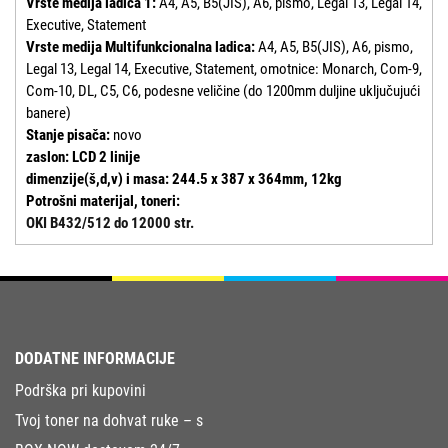
Vrste medija ladica 1:
A4, A5, B5(JIS), A6, pismo, Legal 13, Legal 14,
Executive, Statement
Vrste medija Multifunkcionalna ladica:
A4, A5, B5(JIS), A6, pismo,
Legal 13, Legal 14, Executive, Statement, omotnice: Monarch, Com-9,
Com-10, DL, C5, C6, podesne veličine (do 1200mm duljine uključujući
banere)
Stanje pisača:
novo
zaslon: LCD 2 linije
dimenzije(š,d,v) i masa: 244.5 x 387 x 364mm, 12kg
Potrošni materijal, toneri:
OKI B432/512 do 12000 str.
DODATNE INFORMACIJE
Podrška pri kupovini
Tvoj toner na dohvat ruke – s