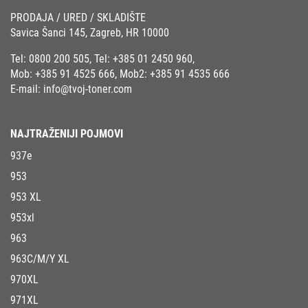
PRODAJA / URED / SKLADIŠTE
Savica Šanci 145, Zagreb, HR 10000
Tel:
0800 200 505
, Tel:
+385 01 2450 960
,
Mob:
+385 91 4525 666
, Mob2:
+385 91 4535 666
E-mail:
info@tvoj-toner.com
NAJTRAŽENIJI POJMOVI
937e
953
953 XL
953xl
963
963C/M/Y XL
970XL
971XL