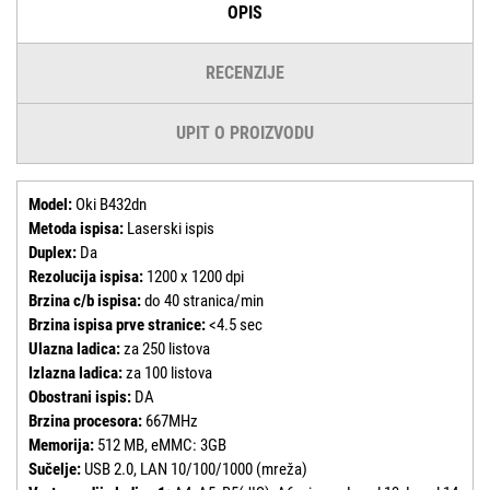
OPIS
RECENZIJE
UPIT O PROIZVODU
Model:
Oki B432dn
Metoda ispisa:
Laserski ispis
Duplex:
Da
Rezolucija ispisa:
1200 x 1200 dpi
Brzina c/b ispisa:
do 40 stranica/min
Brzina ispisa prve stranice:
<4.5 sec
Ulazna ladica:
za 250 listova
Izlazna ladica:
za 100 listova
Obostrani ispis:
DA
Brzina procesora:
667MHz
Memorija:
512 MB, eMMC: 3GB
Sučelje:
USB 2.0, LAN 10/100/1000 (mreža)