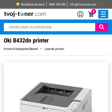
Besplatna dostava
0800 200 505
info@tvoj-toner.com
0
Oki B432dn printer
Printeri/Fotokopirke/Skeneri
Laserski printeri