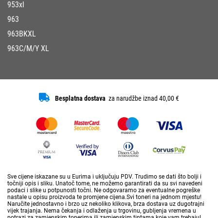
953xl
963
963BKXL
963C/M/Y XL
Besplatna dostava
za narudžbe iznad 40,00 €
Sve cijene iskazane su u Eurima i uključuju PDV. Trudimo se dati što bolji i
točniji opis i sliku. Unatoč tome, ne možemo garantirati da su svi navedeni
podaci i slike u potpunosti točni. Ne odgovaramo za eventualne pogreške
nastale u opisu proizvoda te promjene cijena.Svi toneri na jednom mjestu!
Naručite jednostavno i brzo uz nekoliko klikova, brza dostava uz dugotrajni
vijek trajanja. Nema čekanja i odlaženja u trgovinu, gubljenja vremena u
potrazi za zamjenskim tonerima ili zamjenskim tintama koje vam trebaju!