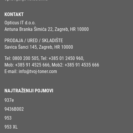
KONTAKT
Opticus IT d.o.o.
Antuna Branka Šimića 22, Zagreb, HR 10000
PRODAJA / URED / SKLADIŠTE
Savica Šanci 145, Zagreb, HR 10000
Tel:
0800 200 505
, Tel:
+385 01 2450 960
,
Mob:
+385 91 4525 666
, Mob2:
+385 91 4535 666
E-mail:
info@tvoj-toner.com
NAJTRAŽENIJI POJMOVI
937e
9436B002
953
953 XL