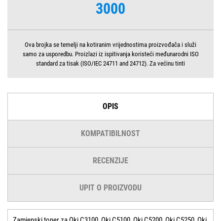
3000
Ova brojka se temelji na kotiranim vrijednostima proizvođača i služi
samo za usporedbu. Proizlazi iz ispitivanja koristeći međunarodni ISO
standard za tisak (ISO/IEC 24711 and 24712). Za većinu tinti
OPIS
KOMPATIBILNOST
RECENZIJE
UPIT O PROIZVODU
Zamjenski toner za Oki C3100, Oki C5100, Oki C5200, Oki C5250, Oki