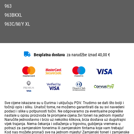
963
963BKXL
963C/M/Y XL
Besplatna dostava
za narudžbe iznad 40,00 €
Sve cijene iskazane su u Eurima i uključuju PDV. Trudimo se dati što bolji i
točniji opis i sliku. Unatoč tome, ne možemo garantirati da su svi navedeni
podaci i slike u potpunosti točni. Ne odgovaramo za eventualne pogreške
nastale u opisu proizvoda te promjene cijena.Svi toneri na jednom mjestu!
Naručite jednostavno i brzo uz nekoliko klikova, brza dostava uz dugotrajni
vijek trajanja. Nema čekanja i odlaženja u trgovinu, gubljenja vremena u
potrazi za zamjenskim tonerima ili zamjenskim tintama koje vam trebaju!
Kod nas možete pronaći sve na jednom mjestu! Zamjenski toneri i zamjenske