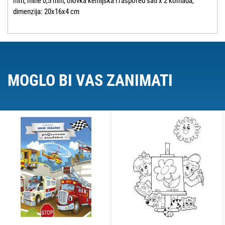
mm, mine 0,5 mm, olovka kemijska i raspored sati x 2 komada,
dimenzija: 20x16x4 cm
MOGLO BI VAS ZANIMATI