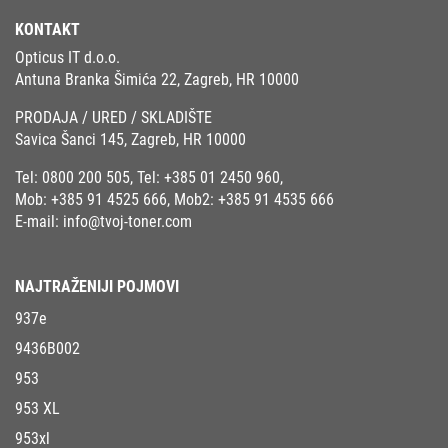
KONTAKT
Opticus IT d.o.o.
Antuna Branka Šimića 22, Zagreb, HR 10000
PRODAJA / URED / SKLADIŠTE
Savica Šanci 145, Zagreb, HR 10000
Tel:
0800 200 505
, Tel:
+385 01 2450 960
,
Mob:
+385 91 4525 666
, Mob2:
+385 91 4535 666
E-mail:
info@tvoj-toner.com
NAJTRAŽENIJI POJMOVI
937e
9436B002
953
953 XL
953xl