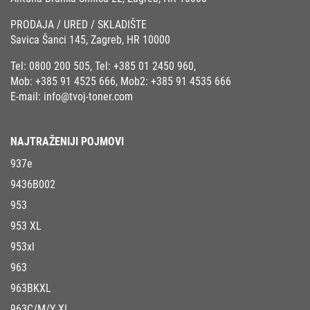
PRODAJA / URED / SKLADIŠTE
Savica Šanci 145, Zagreb, HR 10000
Tel:
0800 200 505
, Tel:
+385 01 2450 960
,
Mob:
+385 91 4525 666
, Mob2:
+385 91 4535 666
E-mail:
info@tvoj-toner.com
NAJTRAŽENIJI POJMOVI
937e
9436B002
953
953 XL
953xl
963
963BKXL
963C/M/Y XL