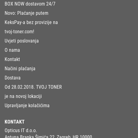
BOX NOW dostavom 24/7
Novo: Plaćanje putem
KeksPay-a bez provizije na
tvoj-toner.com!
Uvjeti poslovanja
O nama
Kontakt
Načini plaćanja
Dostava
Od 28.02.2018. TVOJ TONER
je na novoj lokaciji
Upravljanje kolačićima
KONTAKT
Opticus IT d.o.o.
Antuna Branka Šimića 22, Zagreb, HR 10000