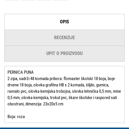
OPIS
RECENZIJE
UPIT O PROIZVODU
PERNICA PUNA
2 zipa, sadrži 48 komada pribora: flomaster školski 18 boja, boje
drvene 18 boja, olovka grafitna HB x 2 komada, šiljilo, gumica,
ravnalo pvc, olovka kemijska trobojna, olovka tehnička 0,5 mm, mine
0,5 mm, olovka kemijska, trokut pvc, škare školske i raspored sati
obostrani, dimenzija: 23x20x5 cm
Boja: roza