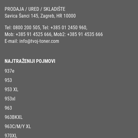
PRODAJA / URED / SKLADIŠTE
Savica Šanci 145, Zagreb, HR 10000
Tel:
0800 200 505
, Tel:
+385 01 2450 960
,
Mob:
+385 91 4525 666
, Mob2:
+385 91 4535 666
E-mail:
info@tvoj-toner.com
NAJTRAŽENIJI POJMOVI
937e
953
953 XL
953xl
963
963BKXL
963C/M/Y XL
970XL