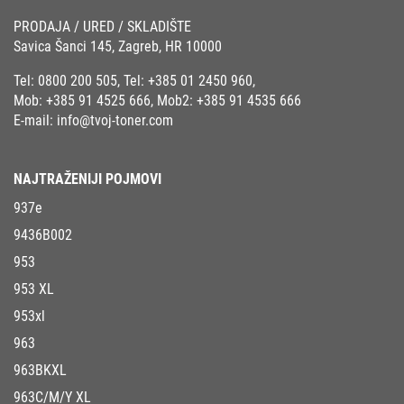
PRODAJA / URED / SKLADIŠTE
Savica Šanci 145, Zagreb, HR 10000
Tel:
0800 200 505
, Tel:
+385 01 2450 960
,
Mob:
+385 91 4525 666
, Mob2:
+385 91 4535 666
E-mail:
info@tvoj-toner.com
NAJTRAŽENIJI POJMOVI
937e
9436B002
953
953 XL
953xl
963
963BKXL
963C/M/Y XL