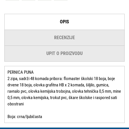
OPIS
RECENZIJE
UPIT O PROIZVODU
PERNICA PUNA
2 zipa, sadrži 48 komada pribora: flomaster školski 18 boja, boje
drvene 18 boja, olovka grafitna HB x 2 komada, šiljilo, gumica,
ravnalo pvc, olovka kemijska trobojna, olovka tehnička 0,5 mm, mine
0,5 mm, olovka kemijska, trokut pvc, škare školske i raspored sati
obostrani
Boja: crna/ljubičasta