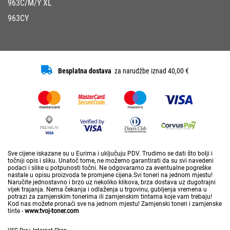
963C/M/Y XL
963CY
Besplatna dostava
za narudžbe iznad 40,00 €
Sve cijene iskazane su u Eurima i uključuju PDV. Trudimo se dati što bolji i
točniji opis i sliku. Unatoč tome, ne možemo garantirati da su svi navedeni
podaci i slike u potpunosti točni. Ne odgovaramo za eventualne pogreške
nastale u opisu proizvoda te promjene cijena.Svi toneri na jednom mjestu!
Naručite jednostavno i brzo uz nekoliko klikova, brza dostava uz dugotrajni
vijek trajanja. Nema čekanja i odlaženja u trgovinu, gubljenja vremena u
potrazi za zamjenskim tonerima ili zamjenskim tintama koje vam trebaju!
Kod nas možete pronaći sve na jednom mjestu! Zamjenski toneri i zamjenske
tinte -
www.tvoj-toner.com