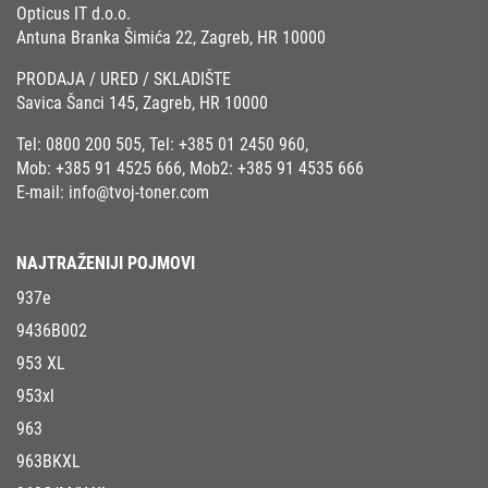
Opticus IT d.o.o.
Antuna Branka Šimića 22, Zagreb, HR 10000
PRODAJA / URED / SKLADIŠTE
Savica Šanci 145, Zagreb, HR 10000
Tel:
0800 200 505
, Tel:
+385 01 2450 960
,
Mob:
+385 91 4525 666
, Mob2:
+385 91 4535 666
E-mail:
info@tvoj-toner.com
NAJTRAŽENIJI POJMOVI
937e
9436B002
953 XL
953xl
963
963BKXL