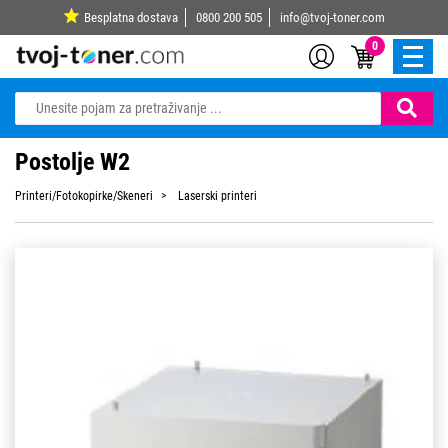
Besplatna dostava
0800 200 505
info@tvoj-toner.com
0
Postolje W2
Printeri/Fotokopirke/Skeneri
Laserski printeri