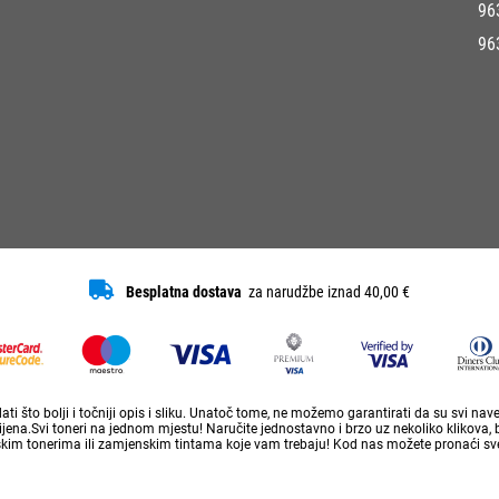
96
96
Besplatna dostava
za narudžbe iznad 40,00 €
ti što bolji i točniji opis i sliku. Unatoč tome, ne možemo garantirati da su svi na
ena.Svi toneri na jednom mjestu! Naručite jednostavno i brzo uz nekoliko klikova, 
skim tonerima ili zamjenskim tintama koje vam trebaju! Kod nas možete pronaći sve