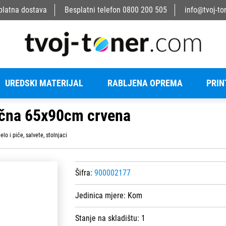
platna dostava
Besplatni telefon
0800 200 505
info@tvoj-to
UREDSKI MATERIJAL
RABLJENA OPREMA
PRIN
čna 65x90cm crvena
elo i piće, salvete, stolnjaci
Šifra:
900002177
Jedinica mjere:
Kom
Stanje na skladištu:
1