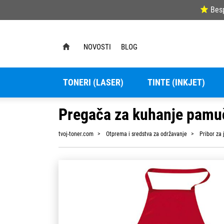
Bes
NOVOSTI
BLOG
TONERI (LASER)
TINTE (INKJET)
Pregača za kuhanje pamu
tvoj-toner.com
Otprema i sredstva za održavanje
Pribor za j