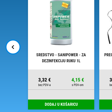
JEPLJIVU
SREDSTVO - SANIPOWER - ZA
PRE
400
DEZINFEKCIJU RUKU 1L
38,75 €
3,32 €
4,15 €
3
RICU
DODAJ U KOŠARICU