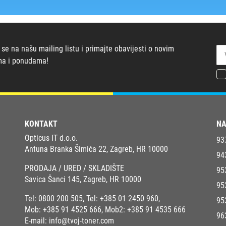
 se na našu mailing listu i primajte obavijesti o novim
ma i ponudama!
KONTAKT
NA
Opticus IT d.o.o.
93
Antuna Branka Šimića 22, Zagreb, HR 10000
94
PRODAJA / URED / SKLADIŠTE
95
Savica Šanci 145, Zagreb, HR 10000
95
Tel:
0800 200 505
, Tel:
+385 01 2450 960
,
95
Mob:
+385 91 4525 666
, Mob2:
+385 91 4535 666
96
E-mail:
info@tvoj-toner.com