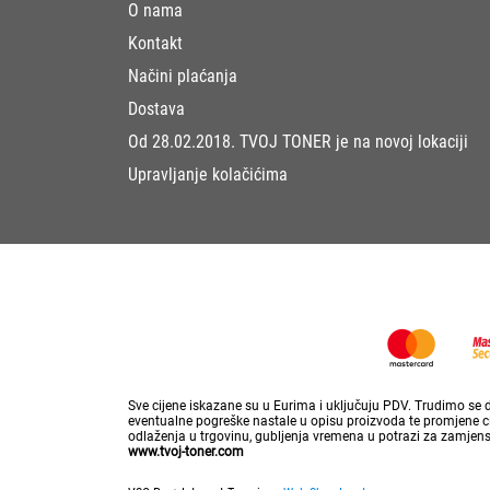
O nama
Kontakt
Načini plaćanja
Dostava
Od 28.02.2018. TVOJ TONER je na novoj lokaciji
Upravljanje kolačićima
Sve cijene iskazane su u Eurima i uključuju PDV. Trudimo se da
eventualne pogreške nastale u opisu proizvoda te promjene cij
odlaženja u trgovinu, gubljenja vremena u potrazi za zamjen
www.tvoj-toner.com