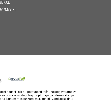
3BKXL
3C/M/Y XL
vedeni podaci i slike u potpunosti točni. Ne odgovaramo za
brza dostava uz dugotrajni vijek trajanja. Nema čekanja i
 na jednom mjestu! Zamjenski toneri i zamjenske tinte -