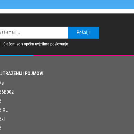
Pošalji
Slažem se s općim uvjetima poslovanja
JTRAŽENIJI POJMOVI
7e
36B002
3
3 XL
3xl
3