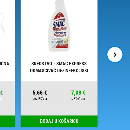
UČNA
SREDSTVO - SMAC EXPRESS
SREDSTV
ODMAŠĆIVAČ DEZINFEKCIJSKI
650ML
 €
5,66 €
7,08 €
10,82 
DODAJ U KOŠARICU
DOD