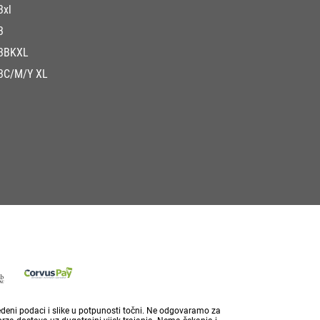
3xl
3
3BKXL
3C/M/Y XL
vedeni podaci i slike u potpunosti točni. Ne odgovaramo za