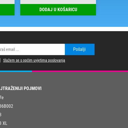
DODAJ U KOŠARICU
DOD
Pošalji
Slažem se s općim uvjetima poslovanja
JTRAŽENIJI POJMOVI
7e
36B002
3
3 XL