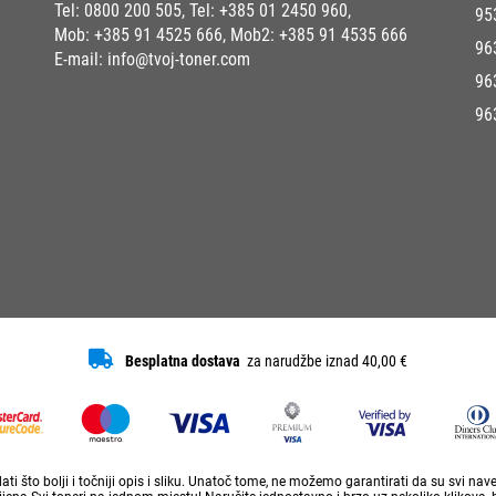
Tel:
0800 200 505
, Tel:
+385 01 2450 960
,
95
Mob:
+385 91 4525 666
, Mob2:
+385 91 4535 666
96
E-mail:
info@tvoj-toner.com
96
96
Besplatna dostava
za narudžbe iznad 40,00 €
ti što bolji i točniji opis i sliku. Unatoč tome, ne možemo garantirati da su svi na