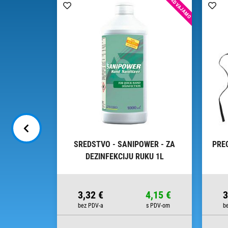
IZDVAJAMO
JEPLJIVU
SREDSTVO - SANIPOWER - ZA
PRE
400
DEZINFEKCIJU RUKU 1L
38,75 €
3,32 €
4,15 €
3