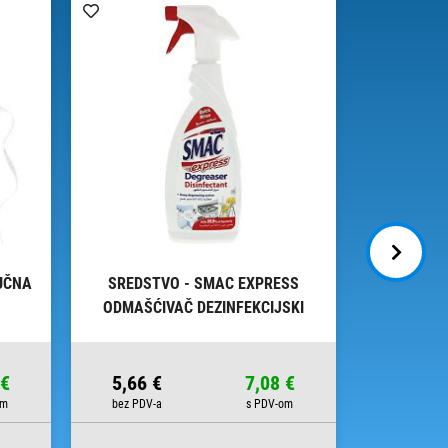
UČNA
SREDSTVO - SMAC EXPRESS
SREDSTV
ODMAŠĆIVAČ DEZINFEKCIJSKI
650ML
 €
5,66 €
7,08 €
10,82 