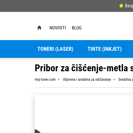
Bes
NOVOSTI
BLOG
TONERI (LASER)
TINTE (INKJET)
Pribor za čišćenje-metla 
tvoj-toner.com
Otprema i sredstva za održavanje
Sredstva z