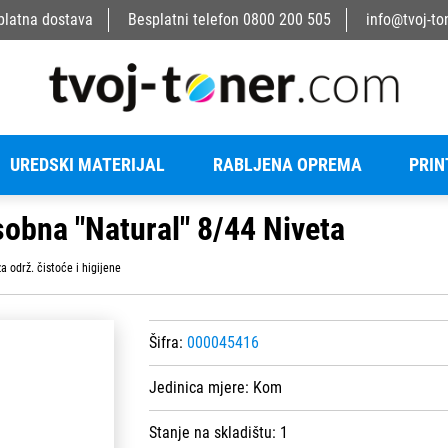
platna dostava
Besplatni telefon
0800 200 505
info@tvoj-to
UREDSKI MATERIJAL
RABLJENA OPREMA
PRIN
sobna "Natural" 8/44 Niveta
a održ. čistoće i higijene
Šifra:
000045416
Jedinica mjere:
Kom
Stanje na skladištu:
1