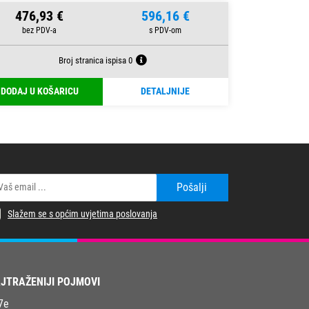
476,93 €
596,16 €
Broj stranica ispisa 0
DODAJ U KOŠARICU
DETALJNIJE
Pošalji
Slažem se s općim uvjetima poslovanja
JTRAŽENIJI POJMOVI
7e