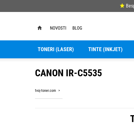
Bes
NOVOSTI
BLOG
TONERI (LASER)
TINTE (INKJET)
CANON IR-C5535
tvoj-toner.com