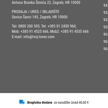
Antuna Branka Šimića 22, Zagreb, HR 10000
94
PRODAJA / URED / SKLADIŠTE
95
Savica Šanci 145, Zagreb, HR 10000
95
Tel:
0800 200 505
, Tel:
+385 01 2450 960
,
95
Mob:
+385 91 4525 666
, Mob2:
+385 91 4535 666
96
E-mail:
info@tvoj-toner.com
96
96
Besplatna dostava
za narudžbe iznad 40,00 €