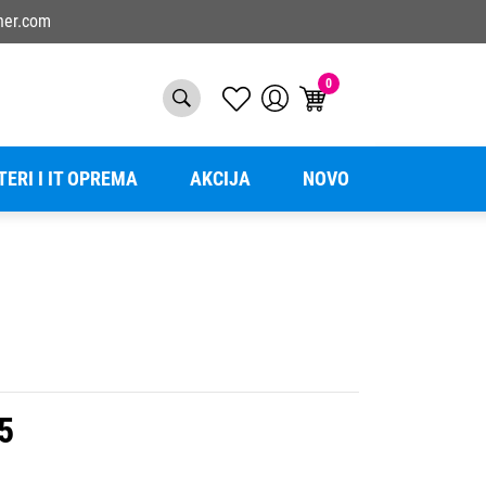
ner.com
0
TERI I IT OPREMA
AKCIJA
NOVO
5