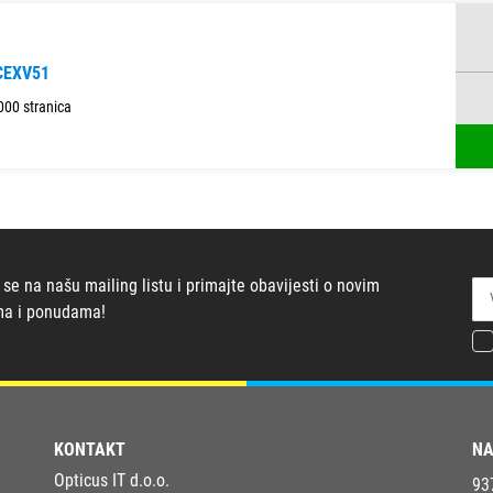
CEXV51
000 stranica
 se na našu mailing listu i primajte obavijesti o novim
ma i ponudama!
KONTAKT
NA
Opticus IT d.o.o.
93