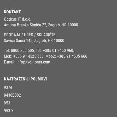
KONTAKT
Opticus IT d.o.o.
Antuna Branka Šimića 22, Zagreb, HR 10000
PRODAJA / URED / SKLADIŠTE
Savica Šanci 145, Zagreb, HR 10000
Tel:
0800 200 505
, Tel:
+385 01 2450 960
,
Mob:
+385 91 4525 666
, Mob2:
+385 91 4535 666
E-mail:
info@tvoj-toner.com
NAJTRAŽENIJI POJMOVI
937e
9436B002
953
953 XL