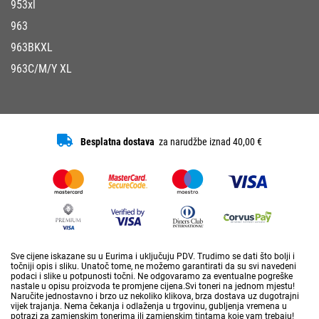
953xl
963
963BKXL
963C/M/Y XL
Besplatna dostava
za narudžbe iznad 40,00 €
Sve cijene iskazane su u Eurima i uključuju PDV. Trudimo se dati što bolji i
točniji opis i sliku. Unatoč tome, ne možemo garantirati da su svi navedeni
podaci i slike u potpunosti točni. Ne odgovaramo za eventualne pogreške
nastale u opisu proizvoda te promjene cijena.Svi toneri na jednom mjestu!
Naručite jednostavno i brzo uz nekoliko klikova, brza dostava uz dugotrajni
vijek trajanja. Nema čekanja i odlaženja u trgovinu, gubljenja vremena u
potrazi za zamjenskim tonerima ili zamjenskim tintama koje vam trebaju!