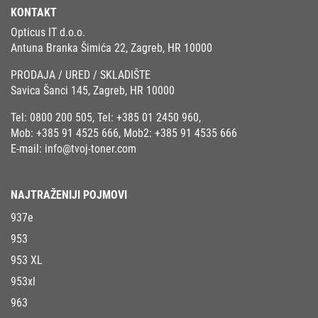
KONTAKT
Opticus IT d.o.o.
Antuna Branka Šimića 22, Zagreb, HR 10000
PRODAJA / URED / SKLADIŠTE
Savica Šanci 145, Zagreb, HR 10000
Tel:
0800 200 505
, Tel:
+385 01 2450 960
,
Mob:
+385 91 4525 666
, Mob2:
+385 91 4535 666
E-mail:
info@tvoj-toner.com
NAJTRAŽENIJI POJMOVI
937e
953
953 XL
953xl
963