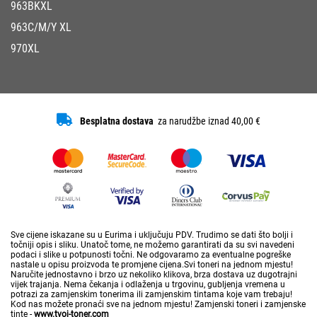
963BKXL
963C/M/Y XL
970XL
Besplatna dostava
za narudžbe iznad 40,00 €
Sve cijene iskazane su u Eurima i uključuju PDV. Trudimo se dati što bolji i
točniji opis i sliku. Unatoč tome, ne možemo garantirati da su svi navedeni
podaci i slike u potpunosti točni. Ne odgovaramo za eventualne pogreške
nastale u opisu proizvoda te promjene cijena.Svi toneri na jednom mjestu!
Naručite jednostavno i brzo uz nekoliko klikova, brza dostava uz dugotrajni
vijek trajanja. Nema čekanja i odlaženja u trgovinu, gubljenja vremena u
potrazi za zamjenskim tonerima ili zamjenskim tintama koje vam trebaju!
Kod nas možete pronaći sve na jednom mjestu! Zamjenski toneri i zamjenske
tinte -
www.tvoj-toner.com