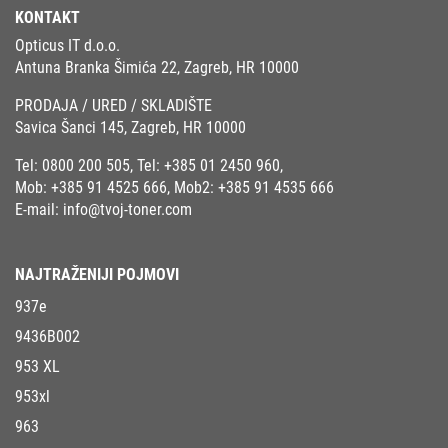
KONTAKT
Opticus IT d.o.o.
Antuna Branka Šimića 22, Zagreb, HR 10000
PRODAJA / URED / SKLADIŠTE
Savica Šanci 145, Zagreb, HR 10000
Tel:
0800 200 505
, Tel:
+385 01 2450 960
,
Mob:
+385 91 4525 666
, Mob2:
+385 91 4535 666
E-mail:
info@tvoj-toner.com
NAJTRAŽENIJI POJMOVI
937e
9436B002
953 XL
953xl
963