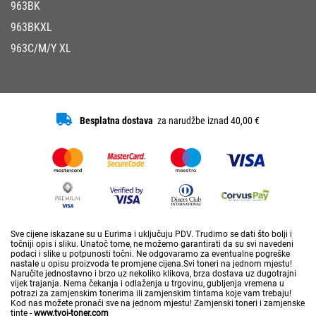
963BK
963BKXL
963C/M/Y XL
Besplatna dostava
za narudžbe iznad 40,00 €
Sve cijene iskazane su u Eurima i uključuju PDV. Trudimo se dati što bolji i
točniji opis i sliku. Unatoč tome, ne možemo garantirati da su svi navedeni
podaci i slike u potpunosti točni. Ne odgovaramo za eventualne pogreške
nastale u opisu proizvoda te promjene cijena.Svi toneri na jednom mjestu!
Naručite jednostavno i brzo uz nekoliko klikova, brza dostava uz dugotrajni
vijek trajanja. Nema čekanja i odlaženja u trgovinu, gubljenja vremena u
potrazi za zamjenskim tonerima ili zamjenskim tintama koje vam trebaju!
Kod nas možete pronaći sve na jednom mjestu! Zamjenski toneri i zamjenske
tinte -
www.tvoj-toner.com