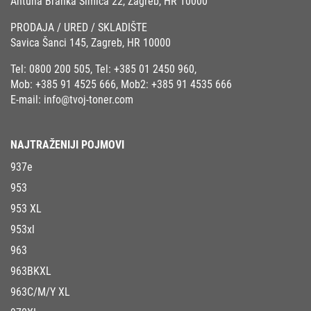
Antuna Branka Šimića 22, Zagreb, HR 10000
PRODAJA / URED / SKLADIŠTE
Savica Šanci 145, Zagreb, HR 10000
Tel:
0800 200 505
, Tel:
+385 01 2450 960
,
Mob:
+385 91 4525 666
, Mob2:
+385 91 4535 666
E-mail:
info@tvoj-toner.com
NAJTRAŽENIJI POJMOVI
937e
953
953 XL
953xl
963
963BKXL
963C/M/Y XL