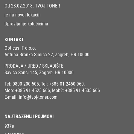
Od 28.02.2018. TVOJ TONER
je na novoj lokaciji
Upravljanje kolačićima
KONTAKT
Opticus IT d.o.o.
Antuna Branka Šimića 22, Zagreb, HR 10000
PRODAJA / URED / SKLADIŠTE
Savica Šanci 145, Zagreb, HR 10000
Tel:
0800 200 505
, Tel:
+385 01 2450 960
,
Mob:
+385 91 4525 666
, Mob2:
+385 91 4535 666
E-mail:
info@tvoj-toner.com
NAJTRAŽENIJI POJMOVI
937e