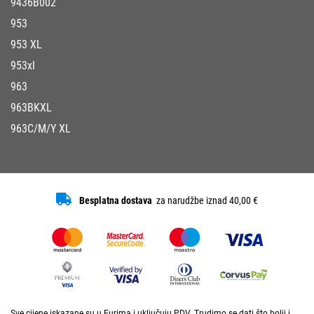
9436B002
953
953 XL
953xl
963
963BKXL
963C/M/Y XL
Besplatna dostava
za narudžbe iznad 40,00 €
Sve cijene iskazane su u Eurima i uključuju PDV. Trudimo se dati što bolji i