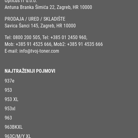
Opticus IT d.o.o.
Antuna Branka Šimića 22, Zagreb, HR 10000
PRODAJA / URED / SKLADIŠTE
Savica Šanci 145, Zagreb, HR 10000
Tel:
0800 200 505
, Tel:
+385 01 2450 960
,
Mob:
+385 91 4525 666
, Mob2:
+385 91 4535 666
E-mail:
info@tvoj-toner.com
NAJTRAŽENIJI POJMOVI
937e
953
953 XL
953xl
963
963BKXL
963C/M/Y XL