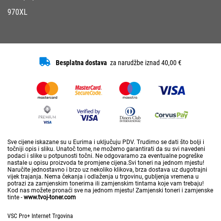
970XL
Besplatna dostava
za narudžbe iznad 40,00 €
Sve cijene iskazane su u Eurima i uključuju PDV. Trudimo se dati što bolji i
točniji opis i sliku. Unatoč tome, ne možemo garantirati da su svi navedeni
podaci i slike u potpunosti točni. Ne odgovaramo za eventualne pogreške
nastale u opisu proizvoda te promjene cijena.Svi toneri na jednom mjestu!
Naručite jednostavno i brzo uz nekoliko klikova, brza dostava uz dugotrajni
vijek trajanja. Nema čekanja i odlaženja u trgovinu, gubljenja vremena u
potrazi za zamjenskim tonerima ili zamjenskim tintama koje vam trebaju!
Kod nas možete pronaći sve na jednom mjestu! Zamjenski toneri i zamjenske
tinte -
www.tvoj-toner.com
VSC Pro+ Internet Trgovina