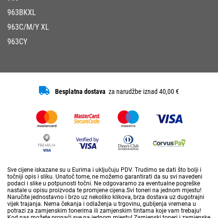
963BKXL
963C/M/Y XL
963CY
Besplatna dostava
za narudžbe iznad 40,00 €
Sve cijene iskazane su u Eurima i uključuju PDV. Trudimo se dati što bolji i
točniji opis i sliku. Unatoč tome, ne možemo garantirati da su svi navedeni
podaci i slike u potpunosti točni. Ne odgovaramo za eventualne pogreške
nastale u opisu proizvoda te promjene cijena.Svi toneri na jednom mjestu!
Naručite jednostavno i brzo uz nekoliko klikova, brza dostava uz dugotrajni
vijek trajanja. Nema čekanja i odlaženja u trgovinu, gubljenja vremena u
potrazi za zamjenskim tonerima ili zamjenskim tintama koje vam trebaju!
Kod nas možete pronaći sve na jednom mjestu! Zamjenski toneri i zamjenske