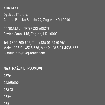
KONTAKT
Opticus IT d.o.o.
Antuna Branka Šimića 22, Zagreb, HR 10000
PRODAJA / URED / SKLADIŠTE
Savica Šanci 145, Zagreb, HR 10000
Tel:
0800 200 505
, Tel:
+385 01 2450 960
,
Mob:
+385 91 4525 666
, Mob2:
+385 91 4535 666
E-mail:
info@tvoj-toner.com
NAJTRAŽENIJI POJMOVI
937e
9436B002
953 XL
953xl
963