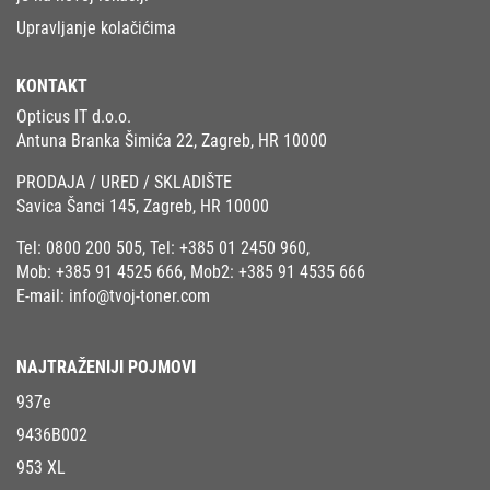
Upravljanje kolačićima
KONTAKT
Opticus IT d.o.o.
Antuna Branka Šimića 22, Zagreb, HR 10000
PRODAJA / URED / SKLADIŠTE
Savica Šanci 145, Zagreb, HR 10000
Tel:
0800 200 505
, Tel:
+385 01 2450 960
,
Mob:
+385 91 4525 666
, Mob2:
+385 91 4535 666
E-mail:
info@tvoj-toner.com
NAJTRAŽENIJI POJMOVI
937e
9436B002
953 XL