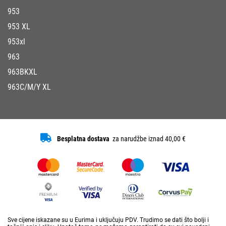
953
953 XL
953xl
963
963BKXL
963C/M/Y XL
Besplatna dostava
za narudžbe iznad 40,00 €
Sve cijene iskazane su u Eurima i uključuju PDV. Trudimo se dati što bolji i