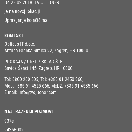
Od 28.02.2018. TVOJ TONER
je na novoj lokaciji
Upravljanje kolačićima
KONTAKT
Opticus IT d.o.o.
Antuna Branka Šimića 22, Zagreb, HR 10000
PRODAJA / URED / SKLADIŠTE
Savica Šanci 145, Zagreb, HR 10000
Tel:
0800 200 505
, Tel:
+385 01 2450 960
,
Mob:
+385 91 4525 666
, Mob2:
+385 91 4535 666
E-mail:
info@tvoj-toner.com
NAJTRAŽENIJI POJMOVI
937e
9436B002